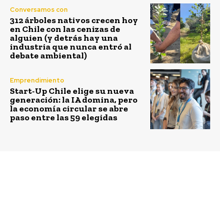
Conversamos con
312 árboles nativos crecen hoy
en Chile con las cenizas de
alguien (y detrás hay una
industria que nunca entró al
debate ambiental)
Emprendimiento
Start-Up Chile elige su nueva
generación: la IA domina, pero
la economía circular se abre
paso entre las 59 elegidas
Previous article
Next article
Jasmine Cabello,
Gabriela Guarda,
gerenta de Asuntos
Gerente de
Corporativos y
Sustentabilidad de
Sostenibilidad de
Nestlé Chile: “Más de