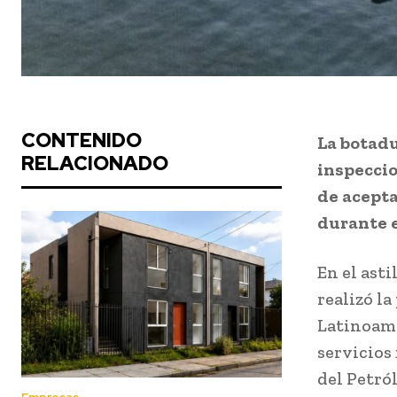
CONTENIDO
La botadu
RELACIONADO
inspeccio
de acepta
durante e
En el asti
realizó la
Latinoamé
servicios
del Petró