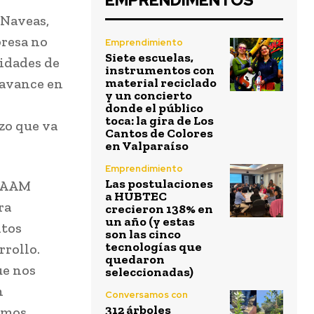
EMPRENDIMENTOS
 Naveas,
presa no
Emprendimiento
Siete escuelas,
idades de
instrumentos con
 avance en
material reciclado
y un concierto
donde el público
toca: la gira de Los
zo que va
Cantos de Colores
en Valparaíso
Emprendimiento
Las postulaciones
 SAAM
a HUBTEC
ra
crecieron 138% en
un año (y estas
ltos
son las cinco
tecnologías que
rrollo.
quedaron
ue nos
seleccionadas)
n
Conversamos con
312 árboles
emos