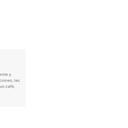
ente y
iones, las
un café,