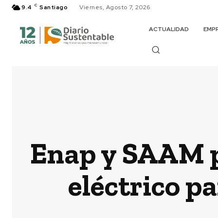
C
9.4
Santiago
Viernes, Agosto 7, 2026
ACTUALIDAD
EMP
Enap y SAAM p
eléctrico p