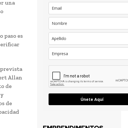
er una
to
o paso es
erificar
 prevista
ert Allan
to de
 y
Únete Aquí
os de
apacidad