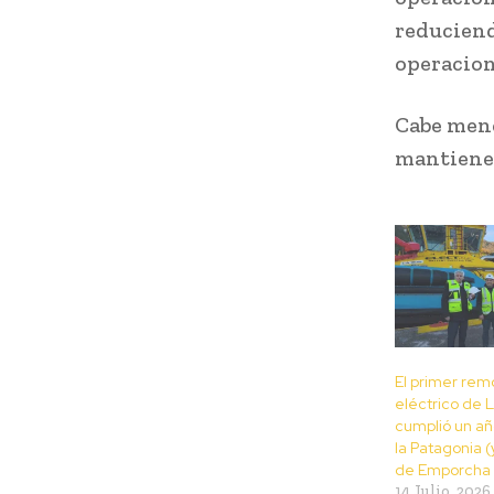
reduciend
operacione
Cabe menc
mantienen
El primer rem
eléctrico de 
cumplió un a
la Patagonia (
de Emporcha f
14 Julio, 2026