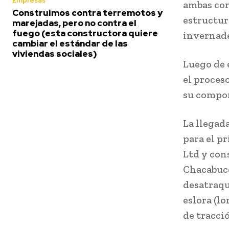
Empresas
ambas com
Construimos contra terremotos y
estructur
marejadas, pero no contra el
fuego (esta constructora quiere
invernade
cambiar el estándar de las
viviendas sociales)
Luego de 
el proces
su compor
La llegad
para el p
Ltd y con
Chacabuco
desatraqu
eslora (l
de tracció