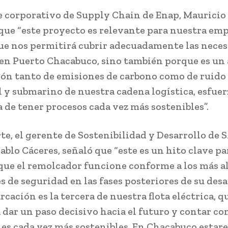
e corporativo de Supply Chain de Enap, Mauricio
ue “este proyecto es relevante para nuestra em
ue nos permitirá cubrir adecuadamente las neces
 en Puerto Chacabuco, sino también porque es un
ión tanto de emisiones de carbono como de ruido
 y submarino de nuestra cadena logística, esfuer
a de tener procesos cada vez más sostenibles”.
rte, el gerente de Sostenibilidad y Desarrollo de
ablo Cáceres, señaló que “este es un hito clave pa
que el remolcador funcione conforme a los más a
s de seguridad en las fases posteriores de su desa
cación es la tercera de nuestra flota eléctrica, q
 dar un paso decisivo hacia el futuro y contar co
es cada vez más sostenibles. En Chacabuco estar