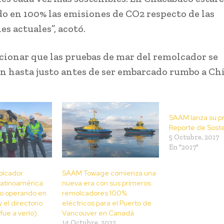
o en 100% las emisiones de CO2 respecto de las
s actuales”, acotó.
ionar que las pruebas de mar del remolcador se
 hasta justo antes de ser embarcado rumbo a Chi
SAAM lanza su p
Reporte de Soste
5 Octubre, 2017
En "2017"
olcador
SAAM Towage comienza una
Latinoamérica
nueva era con sus primeros
ño operando en
remolcadores 100%
y el directorio
eléctricos para el Puerto de
ue a verlo)
Vancouver en Canadá
14 Octubre, 2022