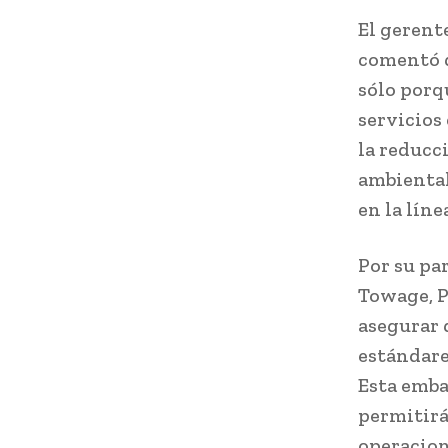
El gerent
comentó q
sólo porq
servicios
la reducc
ambiental
en la líne
Por su pa
Towage, P
asegurar 
estándare
Esta embar
permitirá
operacion