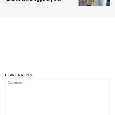
Previous article
Next article
Ualabee, la innovadora
Start-Up Chile realizó
startup de movilidad
encuentro con mujeres
urbana se suma a
líderes que están
portafolio de
transformando el
aceleradora Magical
ecosistema de
innovación
LEAVE A REPLY