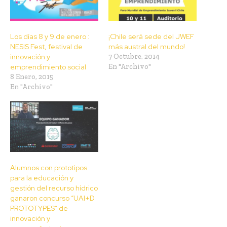
Los días 8 y 9 de enero :
¡Chile será sede del JWEF
NESIS Fest, festival de
más austral del mundo!
innovación y
7 Octubre, 2014
emprendimiento social
En "Archivo"
8 Enero, 2015
En "Archivo"
Alumnos con prototipos
para la educación y
gestión del recurso hídrico
ganaron concurso “UAI+D
PROTOTYPES” de
innovación y