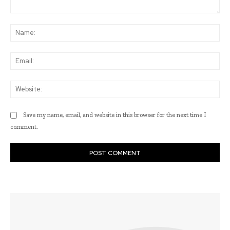
Comment:
Na
Ema
Web
Save my name, email, and website in this browser for the next time I
comment.