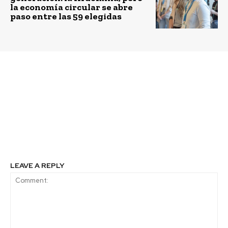
la economía circular se abre
paso entre las 59 elegidas
Previous article
Next article
Chile busca conquistar
El boom turístico de la
los World Travel
pesca con mosca en el
Awards con cinco
Parque Nacional Torres
nuevas nominaciones
del Paine
de sus destinos y
experiencias turísticas
LEAVE A REPLY