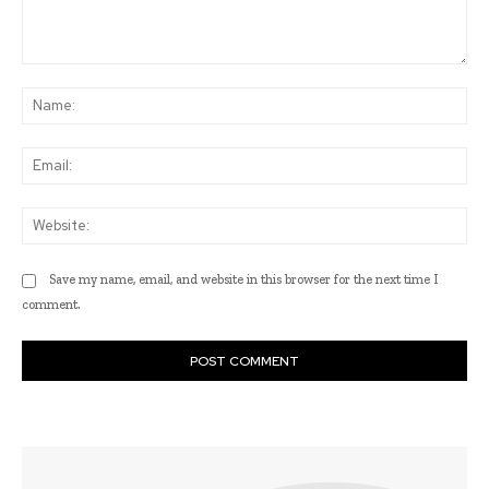
Comment:
Na
Ema
Web
Save my name, email, and website in this browser for the next time I
comment.