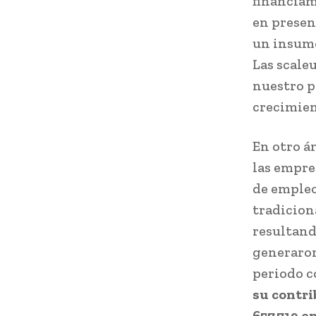
financiam
en presen
un insumo
Las scale
nuestro p
crecimien
En otro á
las empre
de empleo
tradicion
resultand
generaron
periodo c
su contri
657.719 e