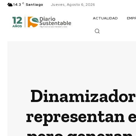
C
14.3
Santiago
Jueves, Agosto 6, 2026
ACTUALIDAD
EMP
Dinamizadore
representan e
pero generan 