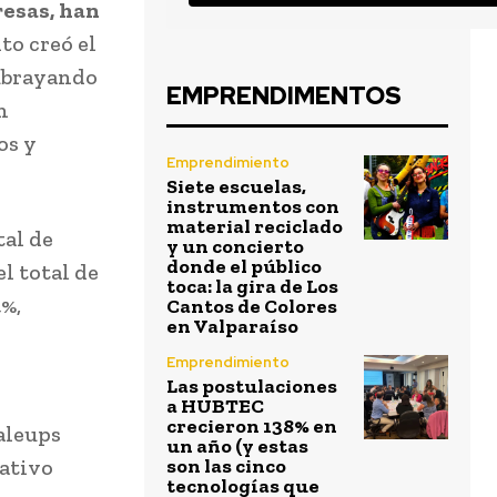
resas, han
to creó el
subrayando
EMPRENDIMENTOS
n
os y
Emprendimiento
Siete escuelas,
instrumentos con
material reciclado
tal de
y un concierto
donde el público
l total de
toca: la gira de Los
4%,
Cantos de Colores
en Valparaíso
Emprendimiento
Las postulaciones
a HUBTEC
crecieron 138% en
aleups
un año (y estas
cativo
son las cinco
tecnologías que