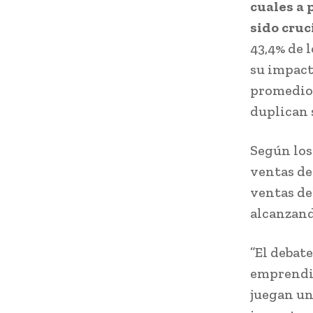
cuales a 
sido cruc
43,4% de 
su impact
promedio,
duplican 
Según los
ventas de 
ventas del
alcanzand
”El debat
emprendim
juegan un