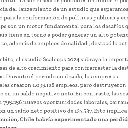
iento. “Desde el sector público es un honor el po
cia del lanzamiento de un estudio que esperamos
 para la conformación de políticas públicas y e
ups son un motor fundamental para los desafíos 
aís tiene en torno a poder generar un alto potenc
to, además de empleos de calidad”, destacó la aut
mbito, el estudio Scaleups 2024 subraya la import
sas de alto crecimiento para contrarrestar la de
s. Durante el periodo analizado, las empresas
ales crearon 1.035.128 empleos, pero destruyeron 1
o en un saldo negativo neto. En contraste, las sc
 795.256 nuevas oportunidades laborales, cerran
on un saldo neto positivo de 137.537. Esto implica
bución, Chile habría experimentado una pérdid
mpleos
.