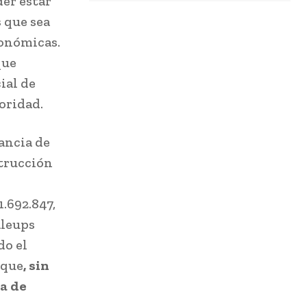
der estar
 que sea
conómicas.
que
ial de
oridad.
ancia de
strucción
.692.847,
aleups
do el
 que
, sin
a de