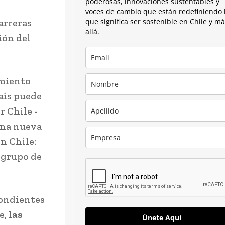
poderosas, innovaciones sustentables y
voces de cambio que están redefiniendo 
arreras
que significa ser sostenible en Chile y m
allá.
ión del
imiento
aís puede
 Chile -
 una nueva
n Chile:
e grupo de
pondientes
e,
las
Únete Aquí