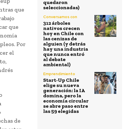
leup
quedaron
seleccionadas)
ntras que
Conversamos con
rabajo
312 árboles
car que
nativos crecen
hoy en Chile con
conomía
las cenizas de
pleos. Por
alguien (y detrás
hay una industria
cer el
que nunca entró
al debate
to,
ambiental)
ndrés
Emprendimiento
Start-Up Chile
elige su nueva
generación: la IA
o
domina, pero la
economía circular
a
se abre paso entre
las 59 elegidas
o
echas de