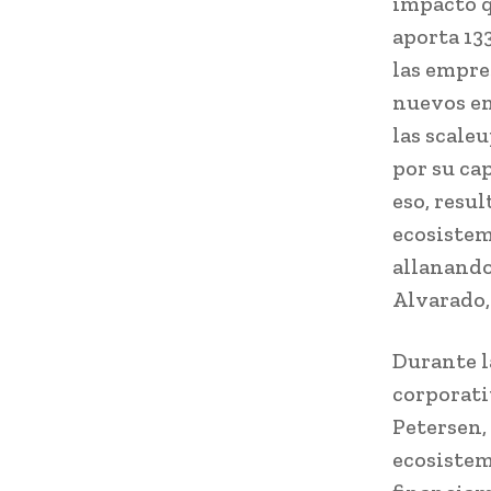
impacto q
aporta 13
las empre
nuevos en
las scale
por su ca
eso, resu
ecosistem
allanando
Alvarado,
Durante la
corporati
Petersen,
ecosistem