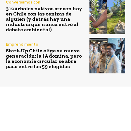
Conversamos con
312 árboles nativos crecen hoy
en Chile con las cenizas de
alguien (y detrás hay una
industria que nunca entró al
debate ambiental)
Emprendimiento
Start-Up Chile elige su nueva
generación: la IA domina, pero
la economía circular se abre
paso entre las 59 elegidas
Previous article
Next article
Ricardo Susaeta, CEO de
Jane Goodall en Chile:
Búho: “Queremos que la
“Cada día que vivimos
compra de
hacemos algún impacto.
medicamentos no sea
Entonces, elige
una preocupación para
sabiamente el tipo de