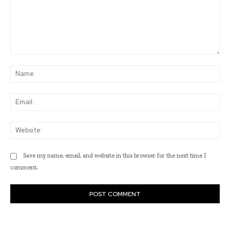
Comment:
Na
Ema
Web
Save my name, email, and website in this browser for the next time I
comment.