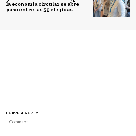
la economía circular se abre
paso entre las 59 elegidas
Previous article
Next article
Con el apoyo de
Investigadores
Fundación Junior
chilenos crean
Achievement y Papa
materiales de
Johns: jóvenes
construcción a partir
emprendedores
de hongos
transforman sus
comunidades con
innovadores proyectos
ambientales
LEAVE A REPLY