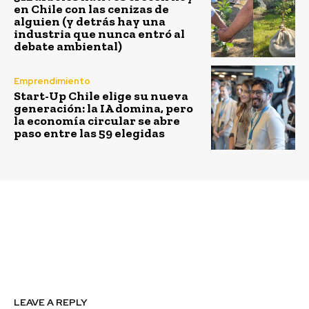
en Chile con las cenizas de
alguien (y detrás hay una
industria que nunca entró al
debate ambiental)
Emprendimiento
Start-Up Chile elige su nueva
generación: la IA domina, pero
la economía circular se abre
paso entre las 59 elegidas
Previous article
Next article
El venture builder
La perseverancia: un
como alternativa para
músculo que se entrena
crear nuevas empresas
LEAVE A REPLY