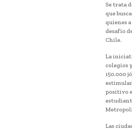
Se trata 
que busca
quienes a
desafío d
Chile.
La inicia
colegios 
150.000 j
estimulan
positivo 
estudiant
Metropoli
Las ciuda