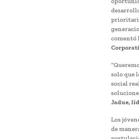
oportunid
desarrollo
prioritar
generacio
comentó
Corporati
“Queremos
solo que 
social rea
solucione
Jadue, l
Los jóven
de manera
postulaci