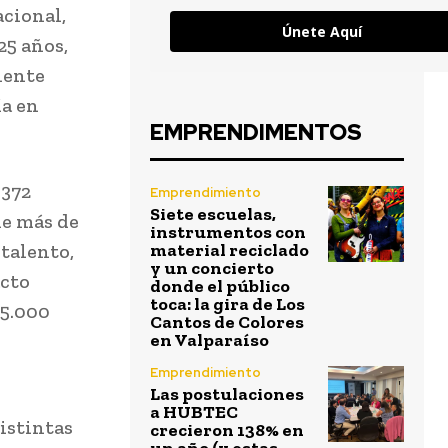
acional,
Únete Aquí
25 años,
iente
ía en
EMPRENDIMENTOS
 372
Emprendimiento
Siete escuelas,
de más de
instrumentos con
 talento,
material reciclado
y un concierto
acto
donde el público
toca: la gira de Los
 5.000
Cantos de Colores
en Valparaíso
Emprendimiento
Las postulaciones
a HUBTEC
istintas
crecieron 138% en