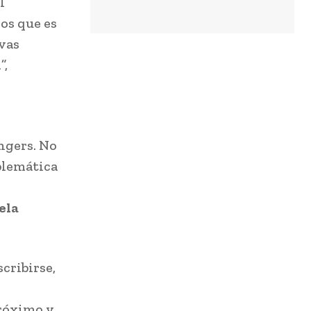
l
mos que es
vas
”,
ngers. No
oblemática
ela
cribirse,
próximo y