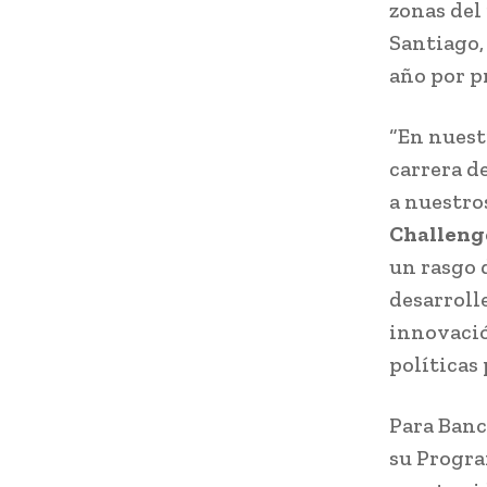
zonas del 
Santiago, 
año por p
“En nuestr
carrera d
a nuestros
Challeng
un rasgo 
desarroll
innovació
políticas 
Para Banc
su Progra