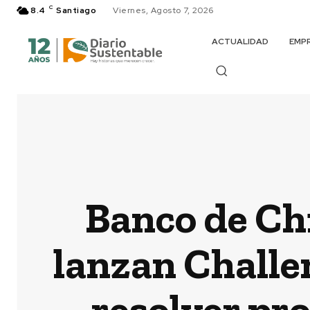
C
8.4
Santiago
Viernes, Agosto 7, 2026
ACTUALIDAD
EMP
Banco de Chi
lanzan Challe
resolver pro