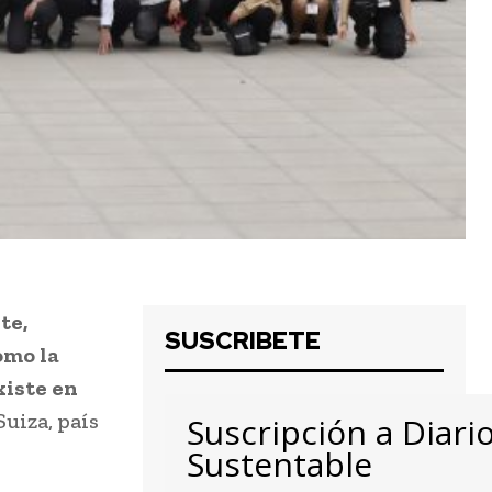
te,
SUSCRIBETE
omo la
xiste en
uiza, país
Suscripción a Diari
Sustentable