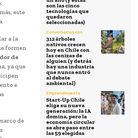
un año (y estas
;
son las cinco
tecnologías que
emás, este
quedaron
a.
seleccionadas)
Conversamos con
ar a la
312 árboles
nativos crecen
ue formen
hoy en Chile con
las cenizas de
ador de
alguien (y detrás
ma, ya que
hay una industria
que nunca entró
ticipen
al debate
ambiental)
ento e
as
Emprendimiento
Start-Up Chile
elige su nueva
generación: la IA
domina, pero la
 marco de
economía circular
se abre paso entre
s
las 59 elegidas