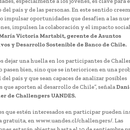
ades, especialmente a los jóvenes, es clave para e
 del país y de las personas. En este sentido cree
io impulsar oportunidades que desafíen a las nue
nes, impulsen la colaboración y el impacto social
María Victoria Martabit, gerente de Asuntos
vos y Desarrollo Sostenible de Banco de Chile.
 dejar una huella en los participantes de Challe
lo pasen bien, sino que se interioricen en una pr
l del país y que sean capaces de analizar posibles
s que aporten al desarrollo de Chile”, señala
Dani
íder de Challengers UANDES.
es que estén interesados en participar pueden ins
 gratuita, en www.uandes.cl/challengers/. Las
ones estarán abiertas hasta el 10 de septiembre 