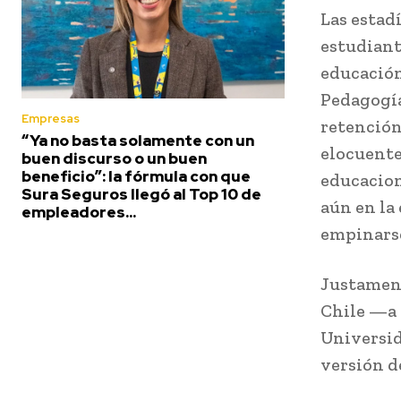
Las estadí
estudiant
educación
Pedagogía 
Empresas
retención
“Ya no basta solamente con un
elocuente
buen discurso o un buen
beneficio”: la fórmula con que
educaciona
Sura Seguros llegó al Top 10 de
aún en la
empleadores...
empinarse
Justament
Chile —a 
Universid
versión d