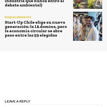
industria que nunca entró al
debate ambiental)
Emprendimiento
Start-Up Chile elige su nueva
generación: la IA domina, pero
la economía circular se abre
paso entre las 59 elegidas
Previous article
Next article
ENGIE convertirá ex
Generadora
unidad a carbón en
Metropolitana
infraestructura crucial
inaugura el parque
para la transición
fotovoltaico más
energética
grande de Chile
LEAVE A REPLY