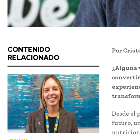
CONTENIDO
Por Crist
RELACIONADO
¿Alguna 
convertir
experienc
transfor
Desde el p
futuro, u
nutricion