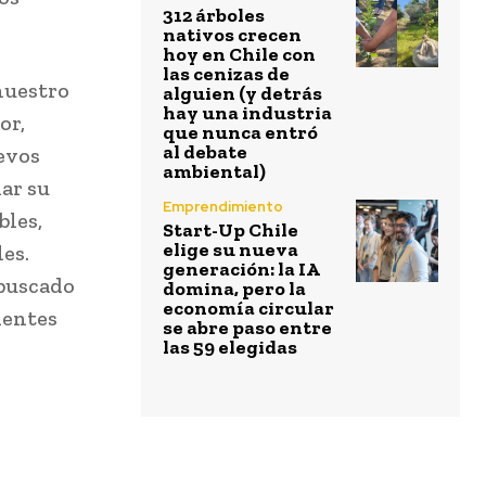
312 árboles
nativos crecen
hoy en Chile con
las cenizas de
 nuestro
alguien (y detrás
hay una industria
or,
que nunca entró
al debate
evos
ambiental)
ar su
Emprendimiento
bles,
Start-Up Chile
elige su nueva
es.
generación: la IA
 buscado
domina, pero la
economía circular
ientes
se abre paso entre
las 59 elegidas