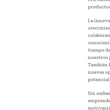
productos
La innova
crecimien
colabora
conocimie
tiempo de
nuestros 
También h
nuevas op
potencial
Sin embar
emprended
motivació