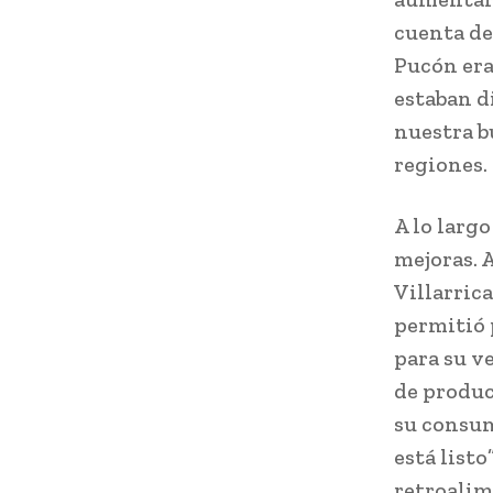
cuenta de
Pucón era
estaban d
nuestra b
regiones.
A lo larg
mejoras. 
Villarric
permitió 
para su v
de produc
su consum
está list
retroalim