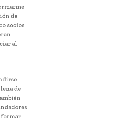
formarme
sión de
co socios
eran
iar al
ndirse
llena de
 También
fundadores
n formar