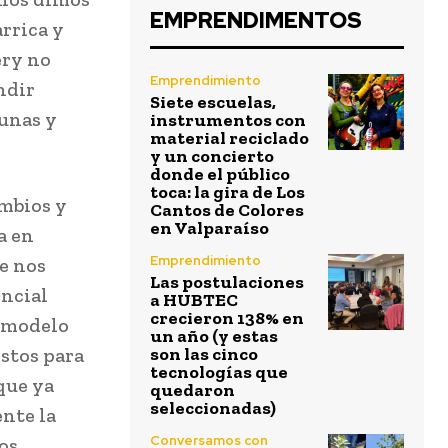
EMPRENDIMENTOS
rrica y
ery no
Emprendimiento
ndir
Siete escuelas,
munas y
instrumentos con
material reciclado
y un concierto
donde el público
toca: la gira de Los
ambios y
Cantos de Colores
en Valparaíso
a en
Emprendimiento
e nos
Las postulaciones
encial
a HUBTEC
crecieron 138% en
n modelo
un año (y estas
stos para
son las cinco
tecnologías que
que ya
quedaron
seleccionadas)
ente la
Conversamos con
os