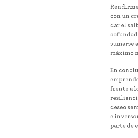
Rendirme 
con un cr
dar el sa
cofundado
sumarse a
máximo nu
En conclu
emprended
frente a l
resilienc
deseo sem
e inverso
parte de 