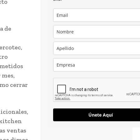
cto
a de
ercotec,
tro
ometidos
r mes,
omo cerrar
icionales,
Únete Aquí
 kitchen
as ventas
 nos dimos