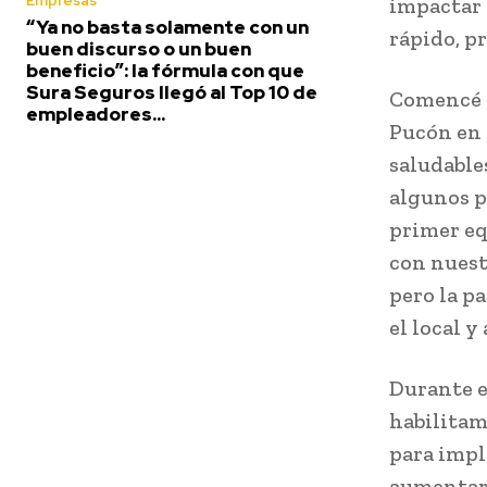
Empresas
impactar 
“Ya no basta solamente con un
rápido, p
buen discurso o un buen
beneficio”: la fórmula con que
Sura Seguros llegó al Top 10 de
Comencé 
empleadores...
Pucón en 
saludable
algunos p
primer e
con nuest
pero la p
el local y
Durante e
habilitam
para impl
aumentaro