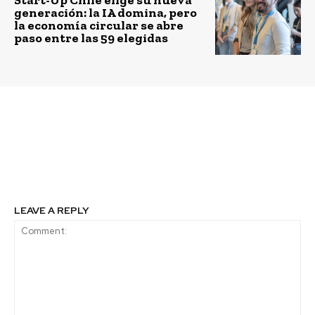
generación: la IA domina, pero
la economía circular se abre
paso entre las 59 elegidas
Previous article
Next article
La revolución de las
Enfocándote en la ‘S’ de
tecnologías limpias:
ESG: Clave para el Éxito
Una gran oportunidad
Sostenible
LEAVE A REPLY