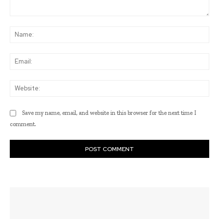
Comment:
Na
Ema
Web
Save my name, email, and website in this browser for the next time I
comment.