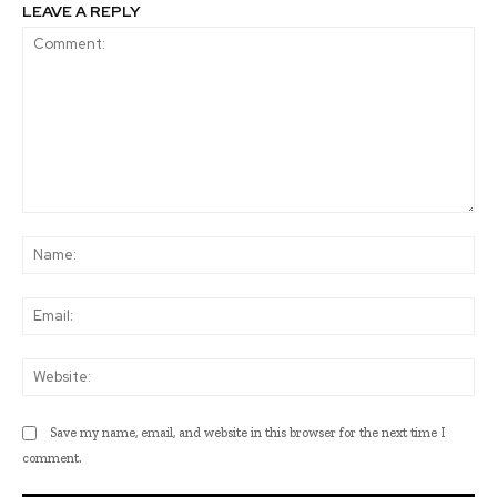
LEAVE A REPLY
Comment:
Na
Ema
Web
Save my name, email, and website in this browser for the next time I
comment.