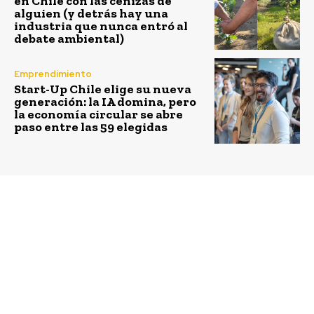
en Chile con las cenizas de
alguien (y detrás hay una
industria que nunca entró al
debate ambiental)
Emprendimiento
Start-Up Chile elige su nueva
generación: la IA domina, pero
la economía circular se abre
paso entre las 59 elegidas
Previous article
Next article
Empresas de la
CCU y Desafío
Panamericana Norte
Levantemos Chile
avanzan hacia la
lanzan fondo
Carbono Neutralidad
concursable para
recicladores de base