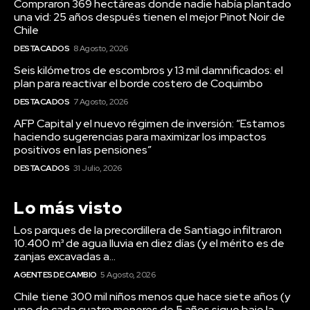
Seis kilómetros de escombros y 13 mil damnificados: el
plan para reactivar el borde costero de Coquimbo
DESTACADOS
7 Agosto, 2026
AFP Capital y el nuevo régimen de inversión: “Estamos
haciendo sugerencias para maximizar los impactos
positivos en las pensiones”
DESTACADOS
31 Julio, 2026
Lo más visto
Los parques de la precordillera de Santiago infiltraron
10.400 m³ de agua lluvia en diez días (y el mérito es de
zanjas excavadas a...
AGENTES DE CAMBIO
5 Agosto, 2026
Chile tiene 300 mil niños menos que hace siete años (y
uno de cada cuatro menores de 5 años sigue bajo la
línea de...
AGENTES DE CAMBIO
3 Agosto, 2026
8 de cada 10 niños mejoró su velocidad lectora en nueve
días (con tutores de más de 60 años)