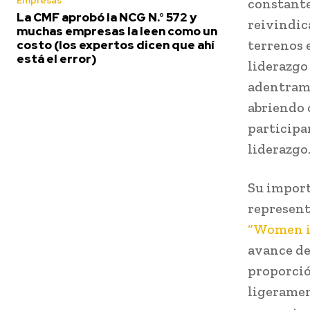
Empresas
constante
La CMF aprobó la NCG N.° 572 y
reivindic
muchas empresas la leen como un
terrenos e
costo (los expertos dicen que ahí
está el error)
liderazgo
adentramo
abriendo 
participa
liderazgo
Su import
represent
“Women i
avance de
proporció
ligeramen