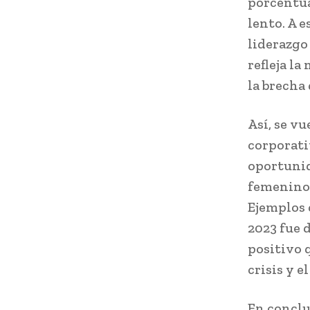
porcentua
lento. A e
liderazgo
refleja la
la brecha 
Así, se vu
corporati
oportunid
femenino 
Ejemplos 
2023 fue 
positivo 
crisis y e
En conclu