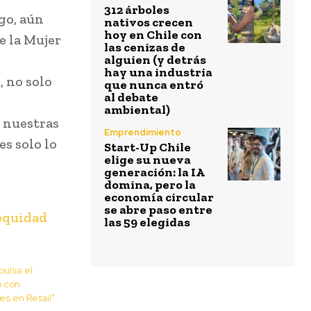
312 árboles
go, aún
nativos crecen
hoy en Chile con
e la Mujer
las cenizas de
alguien (y detrás
hay una industria
, no solo
que nunca entró
al debate
ambiental)
e nuestras
Emprendimiento
es solo lo
Start-Up Chile
elige su nueva
generación: la IA
domina, pero la
economía circular
se abre paso entre
las 59 elegidas
pulsa el
o con
s en Retail”