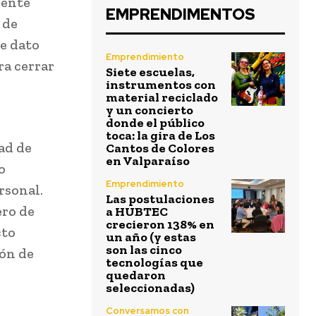
mente
EMPRENDIMENTOS
 de
te dato
Emprendimiento
ra cerrar
Siete escuelas,
instrumentos con
material reciclado
y un concierto
donde el público
toca: la gira de Los
ad de
Cantos de Colores
en Valparaíso
o
Emprendimiento
rsonal.
Las postulaciones
ero de
a HUBTEC
crecieron 138% en
cto
un año (y estas
son las cinco
ión de
tecnologías que
quedaron
seleccionadas)
Conversamos con