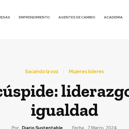
RESAS
EMPRENDIMIENTO
AGENTES DE CAMBIO
ACADEMIA
Sacando la voz
Mujeres líderes
úspide: liderazgo
igualdad
Por:
Diario Sustentable
Fecha:
7 Marzo, 2024