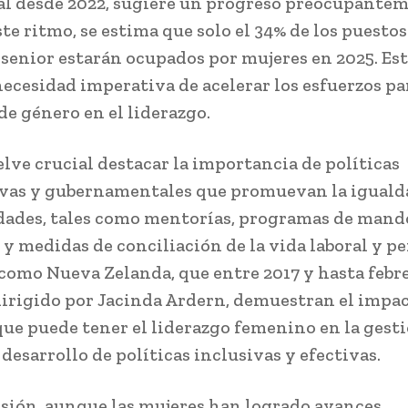
l desde 2022, sugiere un progreso preocupante
ste ritmo, se estima que solo el 34% de los puestos
 senior estarán ocupados por mujeres en 2025. Es
 necesidad imperativa de acelerar los esfuerzos pa
de género en el liderazgo.
elve crucial destacar la importancia de políticas
vas y gubernamentales que promuevan la iguald
ades, tales como mentorías, programas de mand
y medidas de conciliación de la vida laboral y pe
como Nueva Zelanda, que entre 2017 y hasta febr
dirigido por Jacinda Ardern, demuestran el impa
que puede tener el liderazgo femenino en la gest
l desarrollo de políticas inclusivas y efectivas.
sión, aunque las mujeres han logrado avances