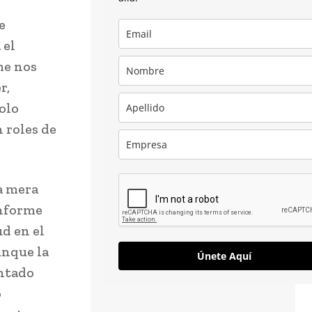
e
 el
me nos
r,
olo
 roles de
a mera
informe
ud en el
unque la
Únete Aquí
entado
o