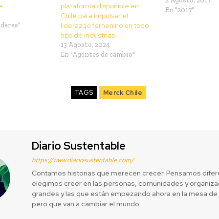
2 Agosto, 2017
e
plataforma disponible en
En "2017"
Chile para impulsar el
íderes"
liderazgo femenino en todo
tipo de industrias
13 Agosto, 2024
En "Agentes de cambio"
TAGS
Merck Chile
Diario Sustentable
https://www.diariosustentable.com/
Contamos historias que merecen crecer. Pensamos difer
elegimos creer en las personas, comunidades y organizac
grandes y las que están empezando ahora en la mesa de 
pero que van a cambiar el mundo.