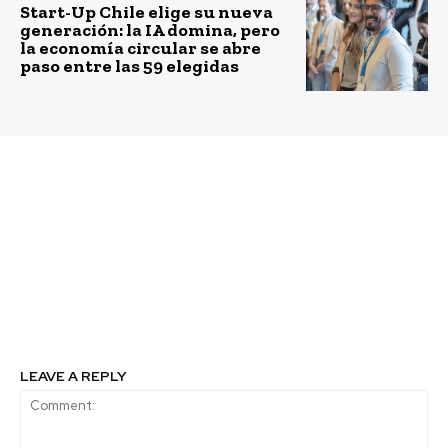
Start-Up Chile elige su nueva
generación: la IA domina, pero
la economía circular se abre
paso entre las 59 elegidas
Previous article
Next article
RedPay cierra alianza
Nestlé Chile
con COANIQUEM para
implementa programa
incentivar las
“Pets at Work” que
donaciones
permite a sus
colaboradores trabajar
junto a sus mascotas en
la oficina
LEAVE A REPLY