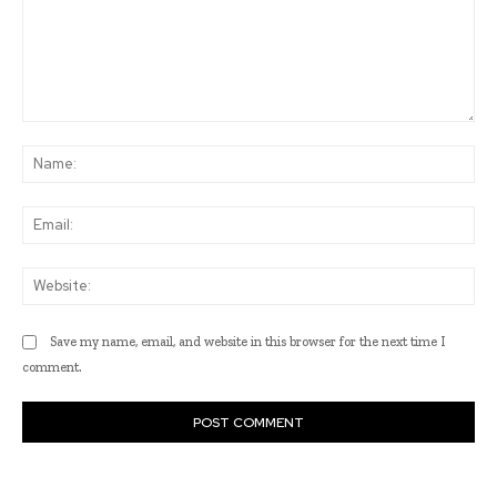
Comment:
Na
Ema
Web
Save my name, email, and website in this browser for the next time I
comment.