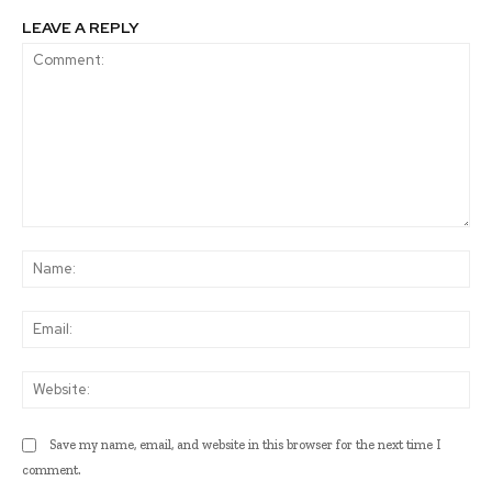
LEAVE A REPLY
Comment:
Na
Ema
Web
Save my name, email, and website in this browser for the next time I
comment.