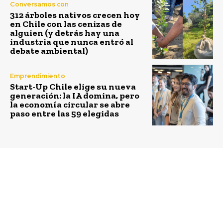
Conversamos con
312 árboles nativos crecen hoy
en Chile con las cenizas de
alguien (y detrás hay una
industria que nunca entró al
debate ambiental)
Emprendimiento
Start-Up Chile elige su nueva
generación: la IA domina, pero
la economía circular se abre
paso entre las 59 elegidas
Previous article
Next article
Teledetección para el
La cultura de un sólo
análisis y monitoreo de
uso: llegó la hora de la
humedales
acción