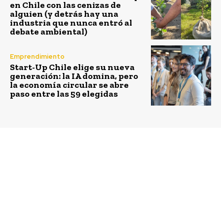
en Chile con las cenizas de
alguien (y detrás hay una
industria que nunca entró al
debate ambiental)
Emprendimiento
Start-Up Chile elige su nueva
generación: la IA domina, pero
la economía circular se abre
paso entre las 59 elegidas
Previous article
Next article
Fondo Piensa en
Jóvenes de liceo de
Grande revela
Conchalí se gradúan de
innovadores proyectos
curso para conducir
para mejorar la vida de
grúas horquilla gracias
personas mayores
al apoyo de Tresmontes
Lucchetti y OTIC Sofofa