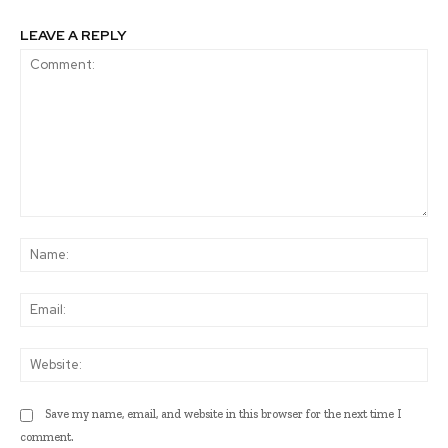
LEAVE A REPLY
Comment:
Na
Ema
Web
Save my name, email, and website in this browser for the next time I
comment.