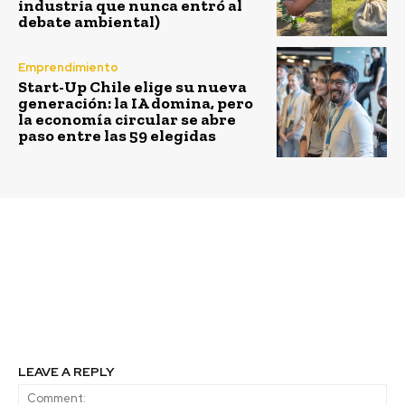
industria que nunca entró al
debate ambiental)
Emprendimiento
Start-Up Chile elige su nueva
generación: la IA domina, pero
la economía circular se abre
paso entre las 59 elegidas
Previous article
Next article
Chile: El hub
Contento Señor
latinoamericano que
Contento
atrae con fuerza a las
startups
LEAVE A REPLY