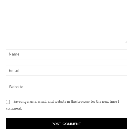
Comment:
Na
Ema
Web
Save my name, email, and website in this browser for the next time I
comment.