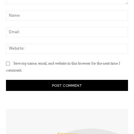
Comment:
Na
Ema
Web
Save my name, email, and website in this browser for the next time I
comment.