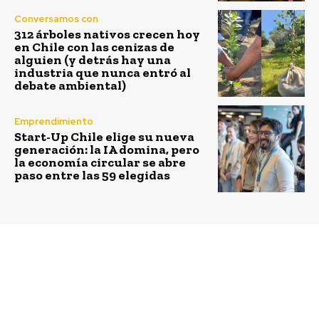
Conversamos con
312 árboles nativos crecen hoy
en Chile con las cenizas de
alguien (y detrás hay una
industria que nunca entró al
debate ambiental)
Emprendimiento
Start-Up Chile elige su nueva
generación: la IA domina, pero
la economía circular se abre
paso entre las 59 elegidas
Previous article
Next article
Innovación
Schneider Electric
tecnológica permite
renueva su alianza con
inédito monitoreo
CDP para entregar
remoto de humedales
asesoría sobre gestión y