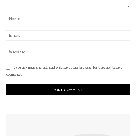
Comment:
Na
Ema
Web
Save my name, email, and website in this browser for the next time I
comment.