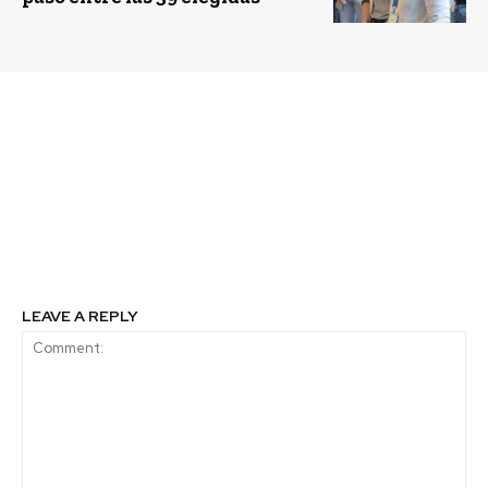
Previous article
Next article
PEFC Chile, Empresas
Conversatorio de
CMPC y Duoc UC
sustentabilidad tratará
Nacimiento presentan
sobre la innovación
la exposición
para los desafíos país
Fotográfica Somos Parte
Del Bosque
LEAVE A REPLY