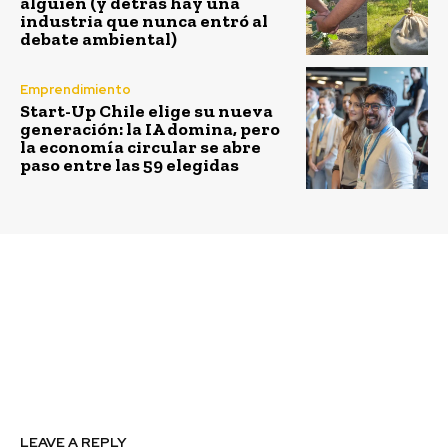
alguien (y detrás hay una
industria que nunca entró al
debate ambiental)
Emprendimiento
Start-Up Chile elige su nueva
generación: la IA domina, pero
la economía circular se abre
paso entre las 59 elegidas
Previous article
Next article
Avanzando hacia
Disminuyendo
ciudades sensibles al
residuos, impulsando
agua en Chile y
cambios: Día
Latinoamérica
Internacional Libre de
Bolsas de Plástico
LEAVE A REPLY