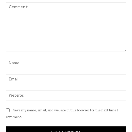
Comment:
Na
Ema
Web
Save my name, email, and website in this browser for the next time I
comment.