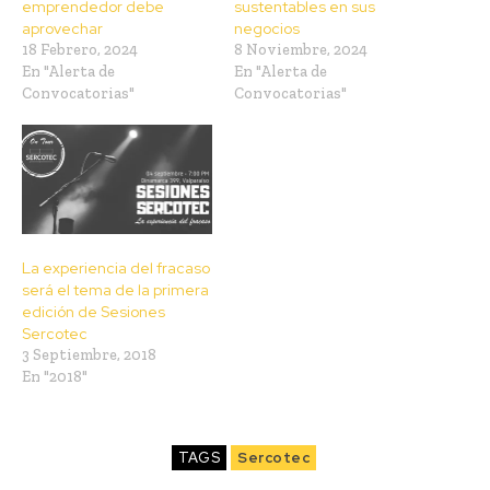
emprendedor debe
sustentables en sus
aprovechar
negocios
18 Febrero, 2024
8 Noviembre, 2024
En "Alerta de
En "Alerta de
Convocatorias"
Convocatorias"
La experiencia del fracaso
será el tema de la primera
edición de Sesiones
Sercotec
3 Septiembre, 2018
En "2018"
TAGS
Sercotec