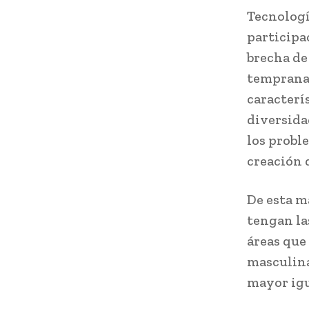
Tecnologí
participa
brecha de
tempranas
caracterí
diversida
los probl
creación 
De esta m
tengan la
áreas que
masculina
mayor igu