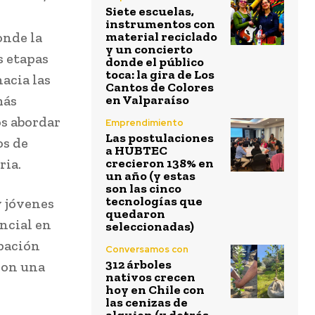
Siete escuelas,
instrumentos con
onde la
material reciclado
y un concierto
s etapas
donde el público
toca: la gira de Los
acia las
Cantos de Colores
más
en Valparaíso
os abordar
Emprendimiento
Las postulaciones
os de
a HUBTEC
ria.
crecieron 138% en
un año (y estas
son las cinco
tecnologías que
y jóvenes
quedaron
ncial en
seleccionadas)
pación
Conversamos con
312 árboles
con una
nativos crecen
hoy en Chile con
las cenizas de