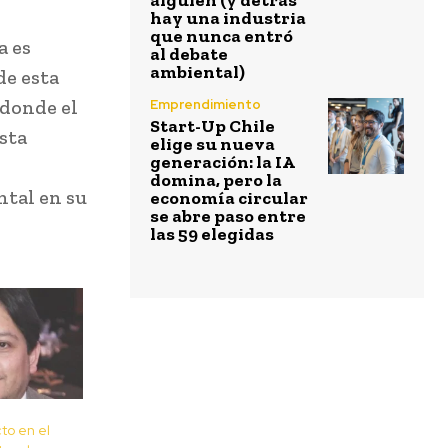
alguien (y detrás
hay una industria
que nunca entró
a es
al debate
ambiental)
de esta
donde el
Emprendimiento
Start-Up Chile
sta
elige su nueva
generación: la IA
domina, pero la
tal en su
economía circular
se abre paso entre
las 59 elegidas
to en el