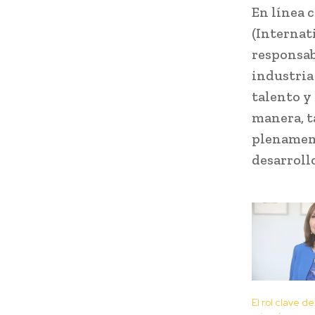
En línea 
(Internat
responsab
industria
talento y
manera, t
plenament
desarroll
El rol clave de