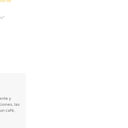
tos de
oz"
ente y
iones, las
un café,