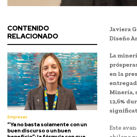
CONTENIDO
Javiera G
RELACIONADO
Diseño Ar
La minerí
próspera
en la pre
entregado
Minería, 
12,6% dur
significa
Empresas
“Ya no basta solamente con un
Este avan
buen discurso o un buen
chilena p
beneficio”: la fórmula con que