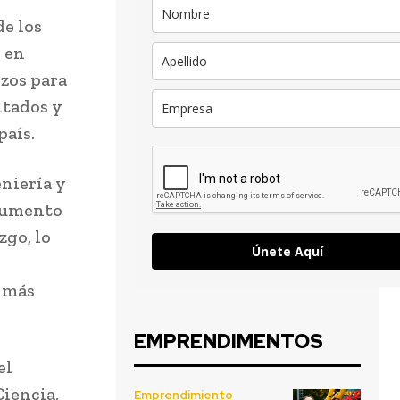
de los
 en
rzos para
ltados y
país.
eniería y
 aumento
zgo, lo
Únete Aquí
r más
EMPRENDIMENTOS
el
Ciencia,
Emprendimiento