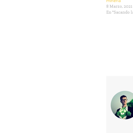
minería
8 Marzo, 2021
En "Sacando l