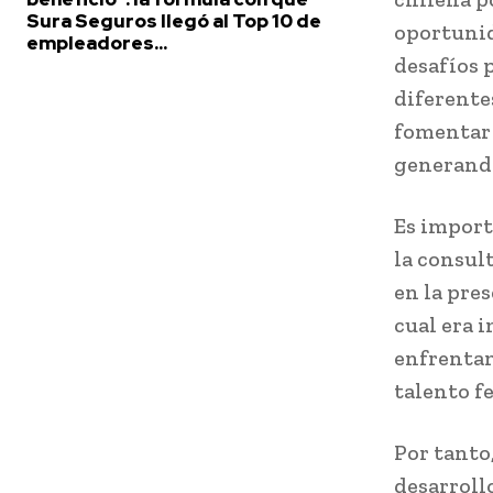
Sura Seguros llegó al Top 10 de
oportunid
empleadores...
desafíos 
diferentes
fomentar 
generando
Es import
la consul
en la pre
cual era 
enfrentam
talento f
Por tanto
desarroll