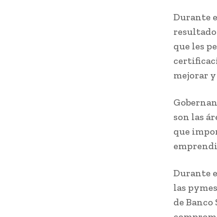
Durante e
resultado
que les p
certificac
mejorar y
Gobernanz
son las á
que impor
emprendim
Durante e
las pymes
de Banco 
compromet