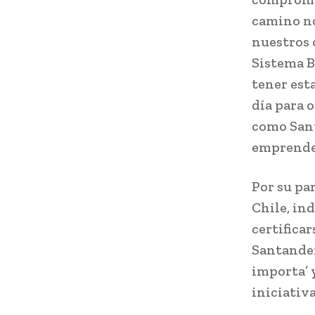
camino no
nuestros 
Sistema B
tener esta
día para 
como Sant
emprended
Por su pa
Chile, in
certificar
Santander
importa’ 
iniciativa