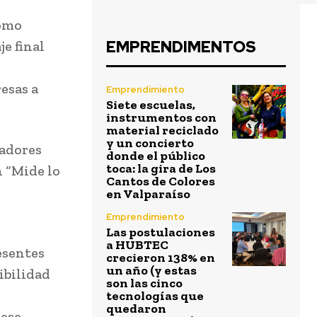
como
EMPRENDIMENTOS
e final
resas a
Emprendimiento
Siete escuelas,
instrumentos con
material reciclado
y un concierto
jadores
donde el público
toca: la gira de Los
n “Mide lo
Cantos de Colores
en Valparaíso
Emprendimiento
Las postulaciones
a HUBTEC
esentes
crecieron 138% en
un año (y estas
ibilidad
son las cinco
tecnologías que
quedaron
 ese