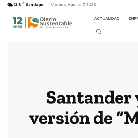
C
13.8
Santiago
Viernes, Agosto 7, 2026
ACTUALIDAD
EMP
Santander y
versión de “M