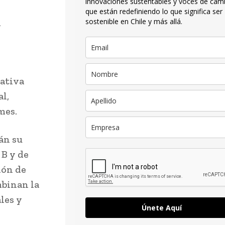
innovaciones sustentables y voces de cam
que están redefiniendo lo que significa ser
l
sostenible en Chile y más allá.
ativa
l,
mes.
án su
 B y de
ión de
mbinan la
les y
Únete Aquí