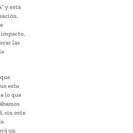
” y está
uación.
de
e impacto,
orar las
le
 que
ue esta
e lo que
tábamos
, sin este
de
erá un