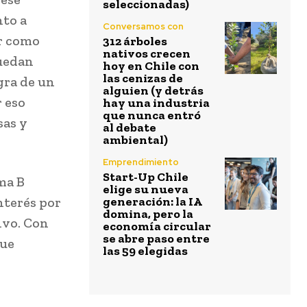
seleccionadas)
nto a
Conversamos con
er como
312 árboles
nativos crecen
puedan
hoy en Chile con
las cenizas de
gra de un
alguien (y detrás
r eso
hay una industria
que nunca entró
sas y
al debate
ambiental)
Emprendimiento
Start-Up Chile
ma B
elige su nueva
nterés por
generación: la IA
domina, pero la
ivo. Con
economía circular
se abre paso entre
que
las 59 elegidas