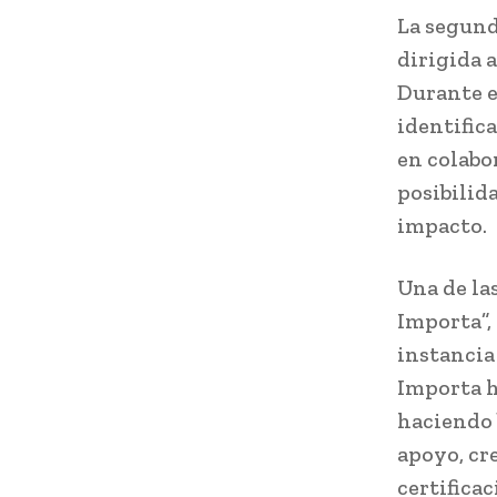
La segund
dirigida 
Durante e
identific
en colabo
posibilida
impacto.
Una de la
Importa”,
instancia
Importa h
haciendo 
apoyo, cr
certifica