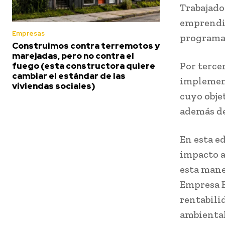
Trabajado
emprendim
Empresas
programa
Construimos contra terremotos y
marejadas, pero no contra el
Por terce
fuego (esta constructora quiere
cambiar el estándar de las
implement
viviendas sociales)
cuyo obje
además de
En esta e
impacto a
esta mane
Empresa B
rentabili
ambiental