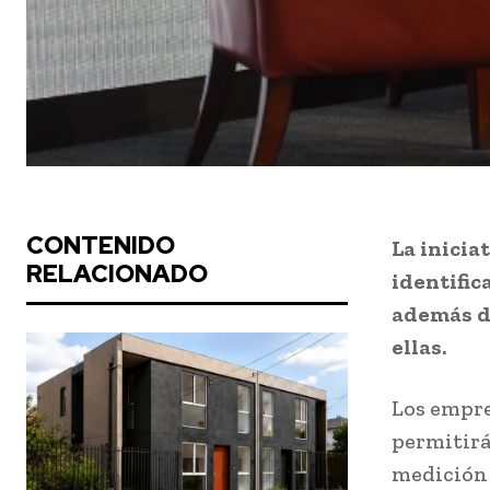
CONTENIDO
La inicia
RELACIONADO
identific
además de
ellas.
Los empre
permitirá
medición 