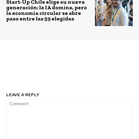
Start-Up Chile elige su nueva
generación: la IA domina, pero
la economía circular se abre
paso entre las 59 elegidas
Previous article
Next article
Descarbonización
Regeneración: Un
urgente
camino de adentro
hacia afuera
LEAVE A REPLY