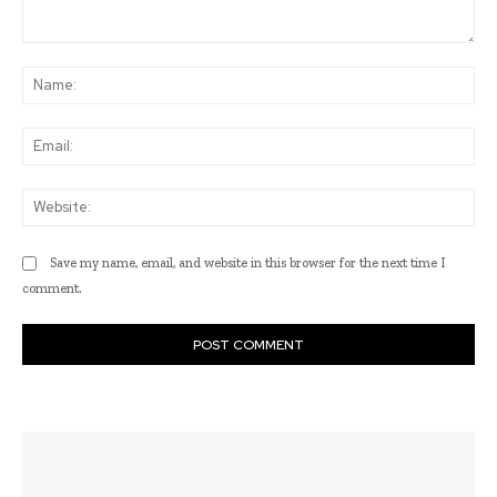
Comment:
Na
Ema
Web
Save my name, email, and website in this browser for the next time I
comment.