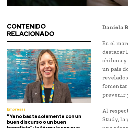
CONTENIDO
Daniela 
RELACIONADO
En el mar
destacar 
chilena y 
un país d
revelados
fomentar 
prevenir 
Empresas
Al respec
“Ya no basta solamente con un
Study, la
buen discurso o un buen
una décad
beneficio”: la fórmula con que