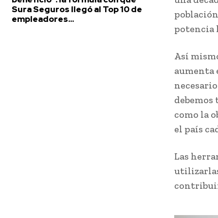
Sura Seguros llegó al Top 10 de
población
empleadores...
potencia 
Así mismo
aumenta e
necesario
debemos t
como la o
el país ca
Las herra
utilizarl
contribui