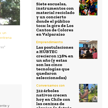
Siete escuelas,
instrumentos con
material reciclado
y un concierto
donde el público
toca: la gira de Los
Cantos de Colores
: un
en Valparaíso
entrena
Emprendimiento
Las postulaciones
res"
a HUBTEC
crecieron 138% en
un año (y estas
son las cinco
tecnologías que
quedaron
seleccionadas)
Conversamos con
312 árboles
nativos crecen
hoy en Chile con
las cenizas de
ente y