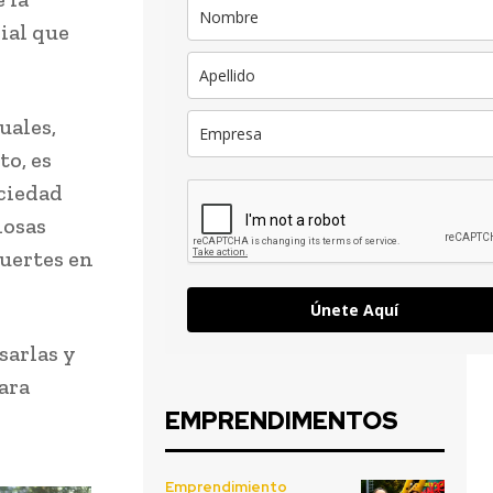
ial que
uales,
to, es
ociedad
iosas
muertes en
Únete Aquí
sarlas y
ara
EMPRENDIMENTOS
Emprendimiento