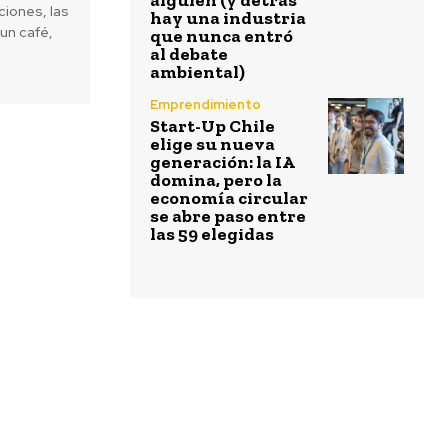
alguien (y detrás
iones, las
hay una industria
un café,
que nunca entró
al debate
ambiental)
Emprendimiento
Start-Up Chile
elige su nueva
generación: la IA
domina, pero la
economía circular
se abre paso entre
las 59 elegidas
Next article
la enseñanza para formar a los
udadanos del siglo XXI