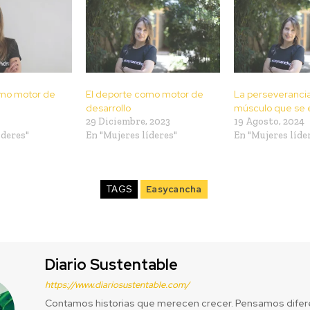
omo motor de
El deporte como motor de
La perseverancia
desarrollo
músculo que se 
5
29 Diciembre, 2023
19 Agosto, 2024
íderes"
En "Mujeres líderes"
En "Mujeres líde
TAGS
Easycancha
Diario Sustentable
https://www.diariosustentable.com/
Contamos historias que merecen crecer. Pensamos difer