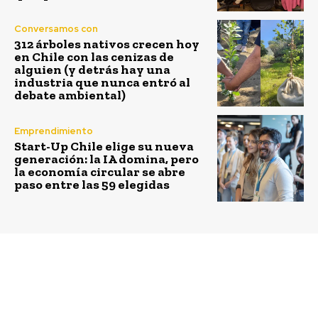
Conversamos con
312 árboles nativos crecen hoy
en Chile con las cenizas de
alguien (y detrás hay una
industria que nunca entró al
debate ambiental)
Emprendimiento
Start-Up Chile elige su nueva
generación: la IA domina, pero
la economía circular se abre
paso entre las 59 elegidas
Previous article
Next article
Laboratoria alcanza las
Pagana, el
3.000 egresadas y se
emprendimiento
prepara para duplicar
nacional que busca