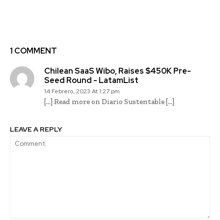
su capacidad en los
empoderar a las
próximos años
mujeres por medio de
la economía circular
1 COMMENT
Chilean SaaS Wibo, Raises $450K Pre-
Seed Round - LatamList
14 Febrero, 2023 At 1:27 pm
[…] Read more on Diario Sustentable […]
LEAVE A REPLY