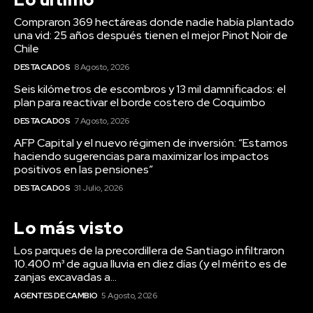
Seis kilómetros de escombros y 13 mil damnificados: el
plan para reactivar el borde costero de Coquimbo
DESTACADOS
7 Agosto, 2026
AFP Capital y el nuevo régimen de inversión: “Estamos
haciendo sugerencias para maximizar los impactos
positivos en las pensiones”
DESTACADOS
31 Julio, 2026
Lo más visto
Los parques de la precordillera de Santiago infiltraron
10.400 m³ de agua lluvia en diez días (y el mérito es de
zanjas excavadas a...
AGENTES DE CAMBIO
5 Agosto, 2026
Chile tiene 300 mil niños menos que hace siete años (y
uno de cada cuatro menores de 5 años sigue bajo la
línea de...
AGENTES DE CAMBIO
3 Agosto, 2026