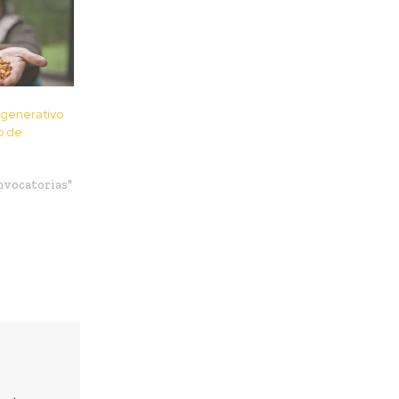
generativo
o de
nvocatorias"