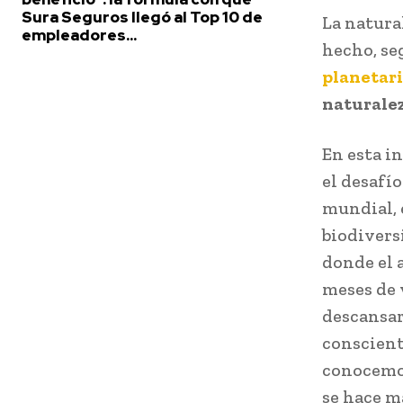
Sura Seguros llegó al Top 10 de
La natura
empleadores...
hecho, se
planetar
naturalez
En esta i
el desafío
mundial, 
biodivers
donde el a
meses de 
descansar
conscient
conocemos
se hace má