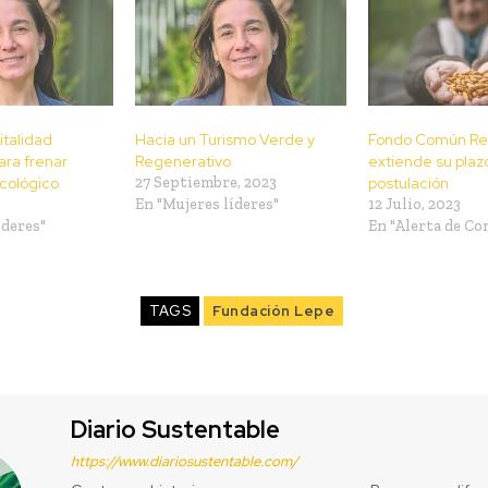
talidad
Hacia un Turismo Verde y
Fondo Común Re
ara frenar
Regenerativo
extiende su plaz
ecológico
27 Septiembre, 2023
postulación
En "Mujeres líderes"
12 Julio, 2023
íderes"
En "Alerta de Co
TAGS
Fundación Lepe
Diario Sustentable
https://www.diariosustentable.com/