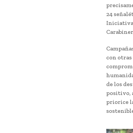
precisame
24 señalét
Iniciativ
Carabiner
Campañas 
con otras
comprome
humanidad
de los de
positivo,
priorice 
sostenible