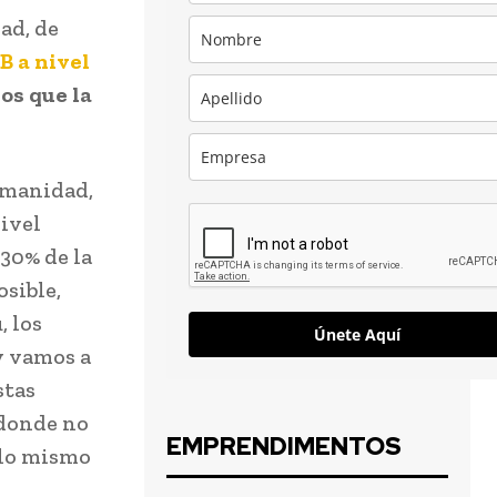
ad, de
B a nivel
os que la
umanidad,
nivel
30% de la
sible,
, los
Únete Aquí
y vamos a
stas
 donde no
EMPRENDIMENTOS
 lo mismo