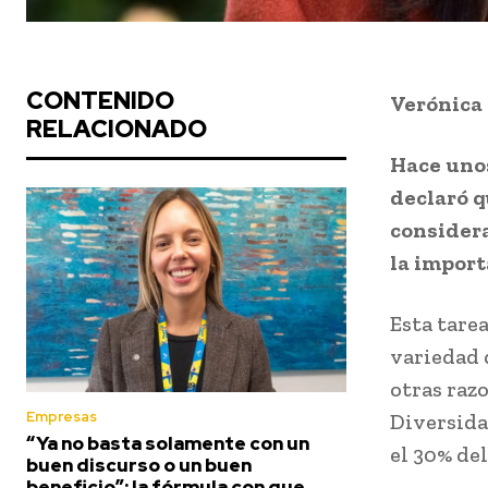
CONTENIDO
Verónica
RELACIONADO
Hace unos
declaró q
considera
la import
Esta tarea
variedad 
otras raz
Empresas
Diversida
“Ya no basta solamente con un
el 30% de
buen discurso o un buen
beneficio”: la fórmula con que