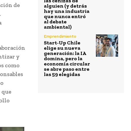
las cenizas de
ación de
alguien (y detrás
hay una industria
.
que nunca entró
al debate
a
ambiental)
Emprendimiento
Start-Up Chile
aboración
elige su nueva
generación: la IA
ntizar y
domina, pero la
economía circular
os como
se abre paso entre
ponsables
las 59 elegidas
to
, que
ollo