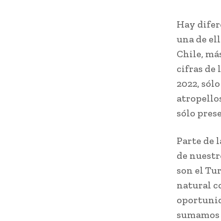
Hay difer
una de el
Chile, má
cifras de
2022, sólo
atropello
sólo pres
Parte de 
de nuestr
son el Tu
natural co
oportunid
sumamos a