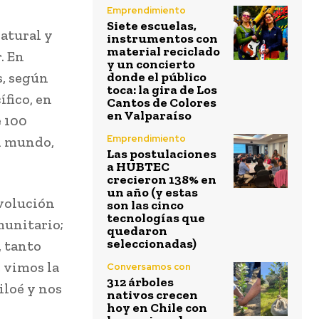
Emprendimiento
Siete escuelas,
atural y
instrumentos con
material reciclado
. En
y un concierto
s, según
donde el público
toca: la gira de Los
ífico, en
Cantos de Colores
en Valparaíso
e 100
Emprendimiento
el mundo,
Las postulaciones
a HUBTEC
crecieron 138% en
un año (y estas
evolución
son las cinco
tecnologías que
munitario;
quedaron
seleccionadas)
, tanto
, vimos la
Conversamos con
312 árboles
iloé y nos
nativos crecen
hoy en Chile con