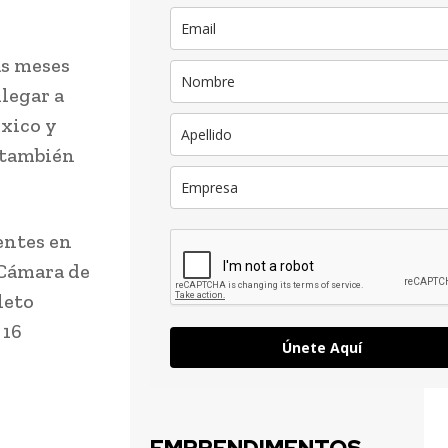
as meses
llegar a
xico y
ó también
entes en
 Cámara de
leto
 16
Únete Aquí