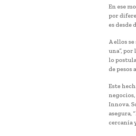
En ese mo
por difer
es desde 
A ellos s
una”, por
lo postul
de pesos a
Este hech
negocios,
Innova. S
asegura, 
cercanía 