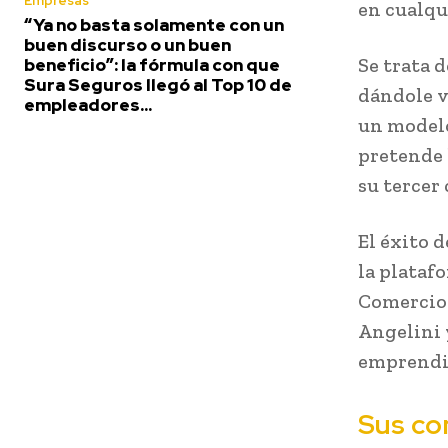
Empresas
en cualqu
“Ya no basta solamente con un
buen discurso o un buen
Se trata 
beneficio”: la fórmula con que
Sura Seguros llegó al Top 10 de
dándole v
empleadores...
un modelo
pretende 
su tercer
El éxito 
la plataf
Comercio 
Angelini 
emprendim
Sus co