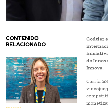
CONTENIDO
Godtier e
RELACIONADO
internaci
iniciativ
de Innova
Innova.
Corría 20
videojue
competiti
monetizar