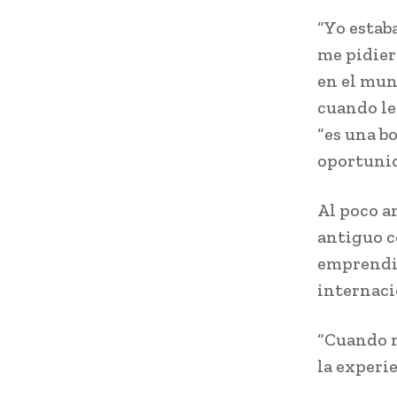
“Yo estab
me pidier
en el mun
cuando le
“es una b
oportunid
Al poco a
antiguo c
emprendim
internaci
“Cuando n
la experi