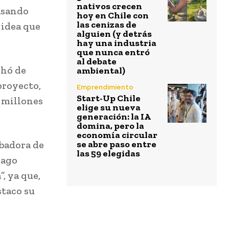
nativos crecen
pasando
hoy en Chile con
las cenizas de
 idea que
alguien (y detrás
hay una industria
que nunca entró
al debate
chó de
ambiental)
proyecto,
Emprendimiento
Start-Up Chile
5 millones
elige su nueva
generación: la IA
domina, pero la
economía circular
badora de
se abre paso entre
las 59 elegidas
iago
, ya que,
staco su