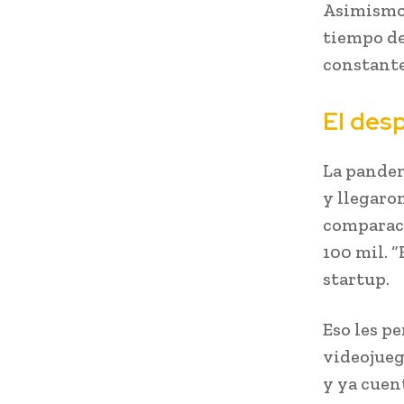
Asimismo,
tiempo de
constante
El des
La pandem
y llegaron
comparaci
100 mil. 
startup.
Eso les p
videojueg
y ya cuen