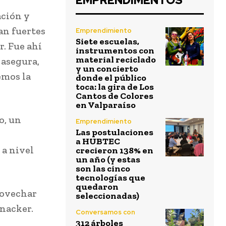
EMPRENDIMENTOS
ación y
an fuertes
Emprendimiento
Siete escuelas,
. Fue ahí
instrumentos con
material reciclado
 asegura,
y un concierto
emos la
donde el público
toca: la gira de Los
Cantos de Colores
en Valparaíso
o, un
Emprendimiento
Las postulaciones
a HUBTEC
a nivel
crecieron 138% en
un año (y estas
son las cinco
tecnologías que
quedaron
rovechar
seleccionadas)
inacker.
Conversamos con
312 árboles