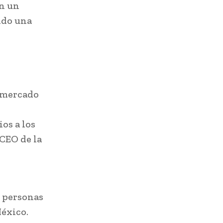
an un
ido una
l mercado
os a los
 CEO de la
5 personas
éxico.