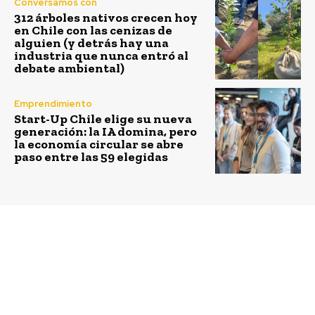
Conversamos con
312 árboles nativos crecen hoy
en Chile con las cenizas de
alguien (y detrás hay una
industria que nunca entró al
debate ambiental)
Emprendimiento
Start-Up Chile elige su nueva
generación: la IA domina, pero
la economía circular se abre
paso entre las 59 elegidas
Previous article
Next article
Con éxito finaliza el
¿Quiénes son las
primer Programa de
Bestias del Sur Salvaje
Embajadores por la
que promueven la
Inclusión de la
protección de ríos del
Fundación Chilena
país?