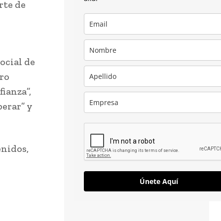
rte de
ocial de
tro
ianza”,
perar” y
enidos,
Únete Aquí