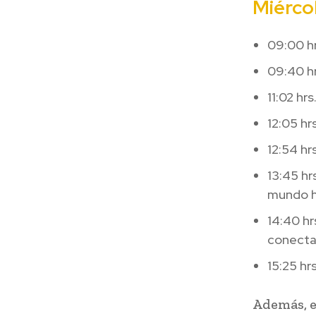
Miérco
09:00 hr
09:40 hr
11:02 hr
12:05 hr
12:54 hr
13:45 hr
mundo h
14:40 hr
conecta
15:25 hr
Además, e