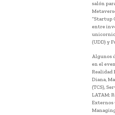
salón para
Metaverso
“Startup 
entre inv
unicornio
(UDD) y F
Algunos d
en el eve
Realidad 
Diana, Ma
(TCS), Se
LATAM; Ro
Externos 
Managing 