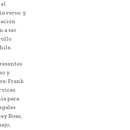
 el
inverso; y
sación
n a ser
rollo
hile.
presentes
so y
re; Frank
rvices
ía para
egales
ey Boas,
ejo,