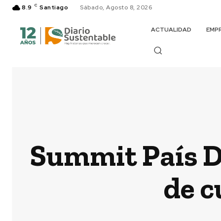
C
8.9
Santiago
Sábado, Agosto 8, 2026
ACTUALIDAD
EMP
Summit País Di
de c