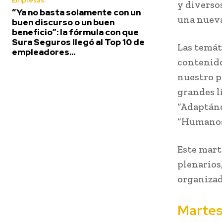
Empresas
y diverso
“Ya no basta solamente con un
una nueva 
buen discurso o un buen
beneficio”: la fórmula con que
Sura Seguros llegó al Top 10 de
Las temát
empleadores...
contenido
nuestro pa
grandes l
“Adaptánd
“Humanos 
Este mart
plenarios
organizad
Martes