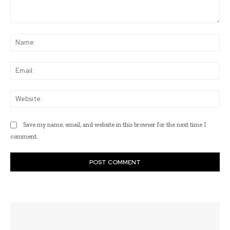
Comment:
Na
Ema
Web
Save my name, email, and website in this browser for the next time I
comment.