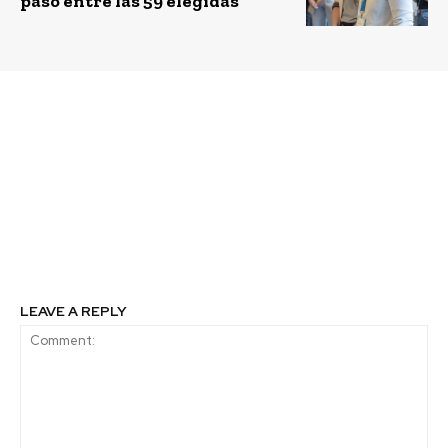
paso entre las 59 elegidas
Previous article
Next article
¿Por qué SERVICIO
Fundación Luksic y
PAÍS es un “llamado
CorreosChile llegan a
para valientes”?
más de 38 mil
estudiantes con
información para
acceder a la educación
superior
LEAVE A REPLY