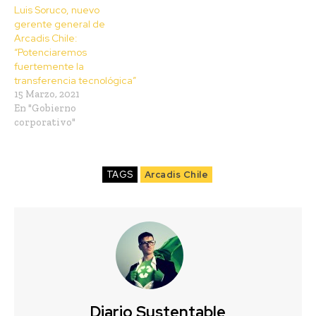
Luis Soruco, nuevo
gerente general de
Arcadis Chile:
“Potenciaremos
fuertemente la
transferencia tecnológica”
15 Marzo, 2021
En "Gobierno
corporativo"
TAGS
Arcadis Chile
Diario Sustentable