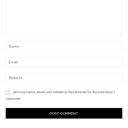
Comment:
Na
Ema
Web
Save my name, email, and website in this browser for the next time I
comment.