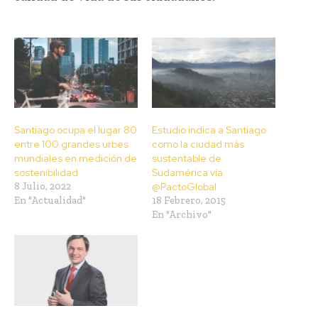
Santiago ocupa el lugar 80
Estudio indica a Santiago
entre 100 grandes urbes
como la ciudad más
mundiales en medición de
sustentable de
sostenibilidad
Sudamérica vía
8 Julio, 2022
@PactoGlobal
En "Actualidad"
18 Febrero, 2015
En "Archivo"