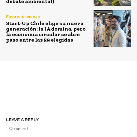
debate ambiental)
Emprendimiento
Start-Up Chile elige su nueva
generación: la IA domina, pero
la economía circular se abre
paso entre las 59 elegidas
Previous article
Next article
Espacios de
Generación renovable:
colaboración, conexión
la evidencia de los
y comunidad
compromisos
sustentables
LEAVE A REPLY