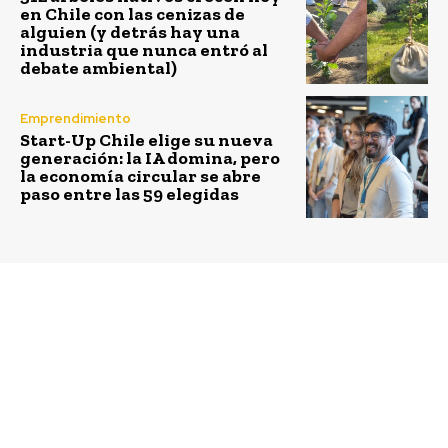
en Chile con las cenizas de
alguien (y detrás hay una
industria que nunca entró al
debate ambiental)
Emprendimiento
Start-Up Chile elige su nueva
generación: la IA domina, pero
la economía circular se abre
paso entre las 59 elegidas
Previous article
Next article
WWF llama a los
Cómo mediar frente al
Estados a unirse a la
uso de pantallas y de la
coalición contra la
tecnología en niños y
contaminación
niñas
plástica, integrada por
Chile y otros
diecinueve países