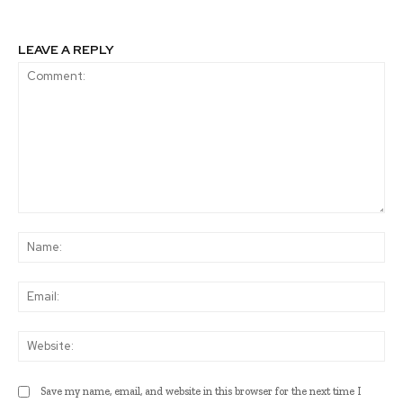
LEAVE A REPLY
Comment:
Na
Ema
Web
Save my name, email, and website in this browser for the next time I