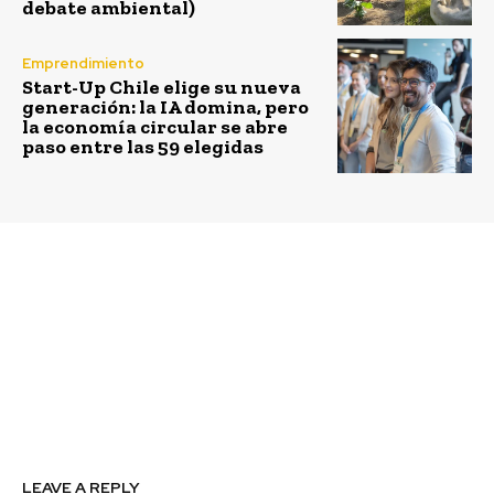
debate ambiental)
Emprendimiento
Start-Up Chile elige su nueva
generación: la IA domina, pero
la economía circular se abre
paso entre las 59 elegidas
Previous article
Next article
Especialistas chilenos e
Investigan material
internacionales alertan
que se forma a partir de
sobre el modo en que se
residuos orgánicos que
aborda la crisis
podría recuperar miles
medioambiental
de hectáreas de suelos
pobres para la
agricultura
LEAVE A REPLY