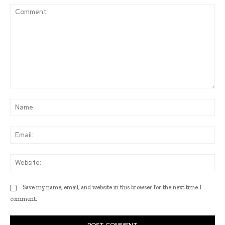
Comment:
Na
Ema
Web
Save my name, email, and website in this browser for the next time I
comment.