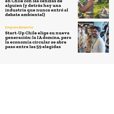
en Chile con las cenizas de
alguien (y detrás hay una
industria que nunca entró al
debate ambiental)
Emprendimiento
Start-Up Chile elige su nueva
generación: la IA domina, pero
la economía circular se abre
paso entre las 59 elegidas
Previous article
Next article
Aeropuerto de Santiago
Talleres a
cuadruplica reciclaje y
establecimientos
lanza plan para
educacionales abordan
recuperar la totalidad
protección del
de residuos en 2050
ambiente marino y sus
especies