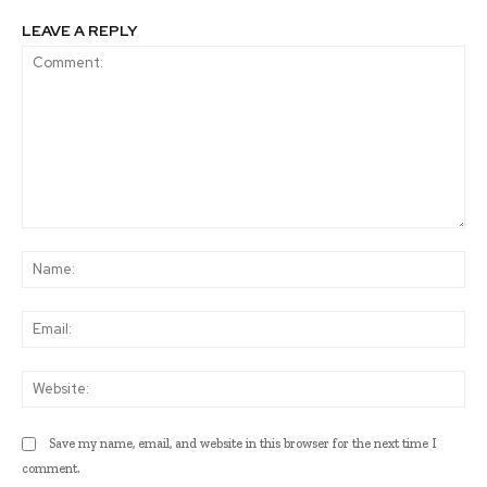
LEAVE A REPLY
Comment:
Na
Ema
Web
Save my name, email, and website in this browser for the next time I
comment.