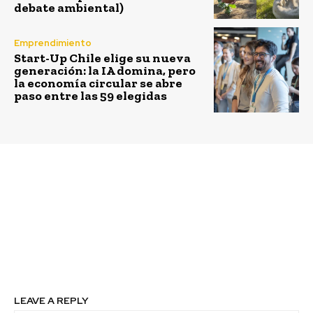
debate ambiental)
Emprendimiento
Start-Up Chile elige su nueva
generación: la IA domina, pero
la economía circular se abre
paso entre las 59 elegidas
Previous article
Next article
Enel Distribución
Vasos de
instala los primeros
la Gatorade Maratón de
postes reciclados en el
Santiago serán
país en inédito
reciclados y
proyecto de economía
transformados en
circular
elementos deportivos
LEAVE A REPLY