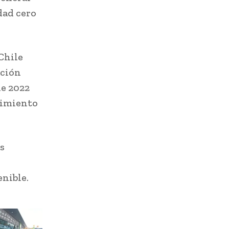
dad cero
Chile
ación
de 2022
cimiento
s
nible.