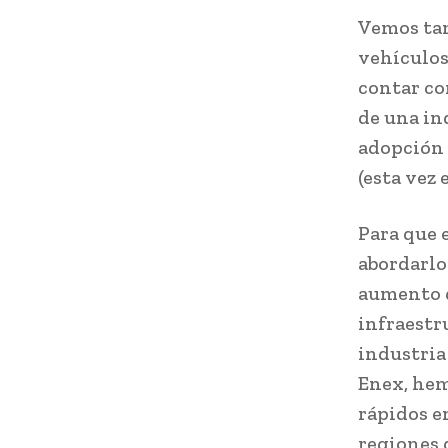
Vemos tam
vehículos
contar co
de una in
adopción 
(esta vez 
Para que 
abordarlo
aumento d
infraestru
industria
Enex, hem
rápidos en
regiones 