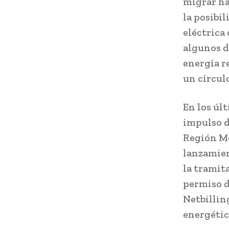
migrar ha
la posibi
eléctrica
algunos d
energía r
un círcul
En los úl
impulso de
Región Me
lanzamien
la tramit
permiso d
Netbillin
energétic