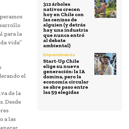
312 árboles
nativos crecen
hoy en Chile con
Esperamos
las cenizas de
sarrollo
alguien (y detrás
hay una industria
l para la
que nunca entró
al debate
da vida”
ambiental)
Emprendimiento
Start-Up Chile
elige su nueva
o
generación: la IA
derando el
domina, pero la
economía circular
se abre paso entre
las 59 elegidas
iva de la
s. Desde
ores
o a las
generar