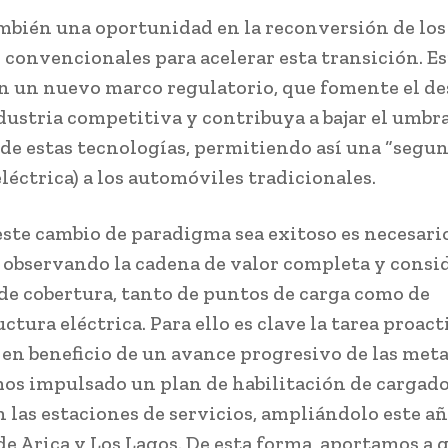
bién una oportunidad en la reconversión de los
 convencionales para acelerar esta transición. 
n un nuevo marco regulatorio, que fomente el de
dustria competitiva y contribuya a bajar el umbra
de estas tecnologías, permitiendo así una “segun
eléctrica) a los automóviles tradicionales.
este cambio de paradigma sea exitoso es necesari
 observando la cadena de valor completa y consi
e cobertura, tanto de puntos de carga como de
ctura eléctrica. Para ello es clave la tarea proact
 en beneficio de un avance progresivo de las meta
os impulsado un plan de habilitación de cargad
 las estaciones de servicios, ampliándolo este añ
de Arica y Los Lagos. De esta forma, aportamos a 