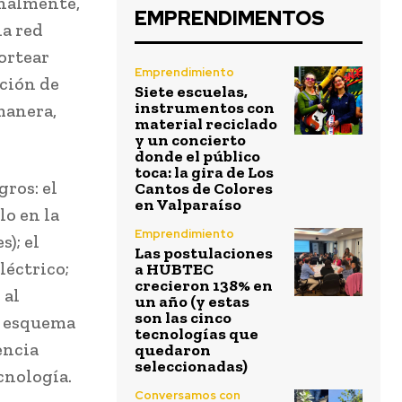
onalmente,
EMPRENDIMENTOS
la red
ortear
Emprendimiento
ción de
Siete escuelas,
instrumentos con
manera,
material reciclado
y un concierto
donde el público
toca: la gira de Los
ros: el
Cantos de Colores
en Valparaíso
lo en la
Emprendimiento
); el
Las postulaciones
léctrico;
a HUBTEC
crecieron 138% en
 al
un año (y estas
son las cinco
el esquema
tecnologías que
encia
quedaron
seleccionadas)
cnología.
Conversamos con