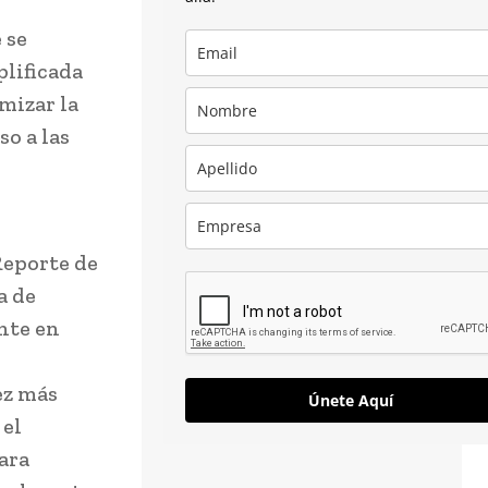
 se
plificada
mizar la
o a las
Reporte de
a de
nte en
ez más
Únete Aquí
 el
ara