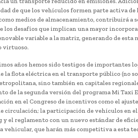
cia un transporte reducido en emisiones. Adici
lidad de que los vehículos formen parte activa de 
 como medios de almacenamiento, contribuirá a s
e los desafíos que implican una mayor incorpora
enovable variable a la matriz, generando de esta 
o virtuoso.
timos años hemos sido testigos de importantes log
 la flota eléctrica en el transporte público (no so
tropolitana, sino también en capitales regionales
to de la segunda versión del programa Mi Taxi E
ación en el Congreso de incentivos como el ajuste
e circulación; la participación de vehículos en 
g y el reglamento con un nuevo estándar de efici
a vehicular, que harán más competitiva a esta te