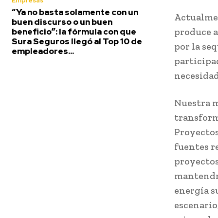
Empresas
“Ya no basta solamente con un
Actualmen
buen discurso o un buen
produce a
beneficio”: la fórmula con que
Sura Seguros llegó al Top 10 de
por la se
empleadores...
participa
necesidad
Nuestra m
transform
Proyectos
fuentes r
proyectos
mantendrá
energía s
escenario