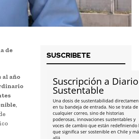
ia de
SUSCRIBETE
 al año
Suscripción a Diario
rdinario
Sustentable
ntes
Una dosis de sustentabilidad directamen
enible
,
en tu bandeja de entrada. No se trata de
de
cualquier correo, sino de historias
poderosas, innovaciones sustentables y
ico
voces de cambio que están redefiniendo 
que significa ser sostenible en Chile y m
allá.