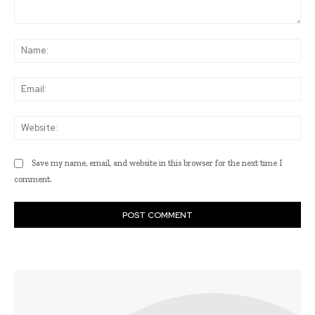
Comment:
Na
Ema
Web
Save my name, email, and website in this browser for the next time I
comment.