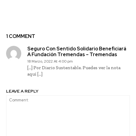
Municipal de
junto a TECHO-Chile
Santiago llevará
contenidos culturales a
personas mayores
1 COMMENT
Seguro Con Sentido Solidario Beneficiará
A Fundación Tremendas – Tremendas
18 Marzo, 2022 At 4:00 pm
[…] Por Diario Sustentable. Puedes ver la nota
aquí […]
LEAVE A REPLY