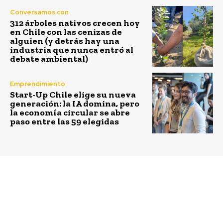
Conversamos con
312 árboles nativos crecen hoy
en Chile con las cenizas de
alguien (y detrás hay una
industria que nunca entró al
debate ambiental)
Emprendimiento
Start-Up Chile elige su nueva
generación: la IA domina, pero
la economía circular se abre
paso entre las 59 elegidas
Previous article
Next article
Alianza Conecta Mayor
Cerca de 700 personas
UC con Teatro a
se capacitaron en 2021
Mil, Fundación
gracias a las becas que
Plagio y Teatro
entrega Santander