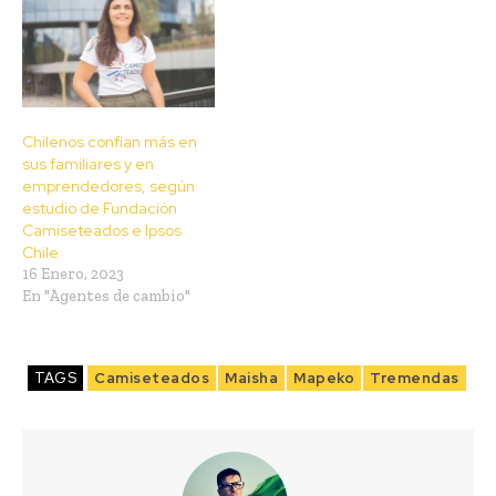
Chilenos confían más en
sus familiares y en
emprendedores, según
estudio de Fundación
Camiseteados e Ipsos
Chile
16 Enero, 2023
En "Agentes de cambio"
TAGS
Camiseteados
Maisha
Mapeko
Tremendas