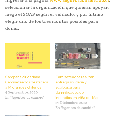
ingresar a la página
www.segurosconsentido.cl
,
seleccionar la organización que quieran apoyar,
luego el SOAP según el vehículo, y por último
elegir uno de los tres montos posibles para
donar.
Campaña ciudadana
Camiseteados realizan
Camiseteados destacará
entrega solidaria y
a 14 grandes chilenos
ecológica para
4 Septiembre, 2020
damnificados de
En "Agentes de cambio"
incendios en Viña del Mar
29 Diciembre, 2022
En "Agentes de cambio"