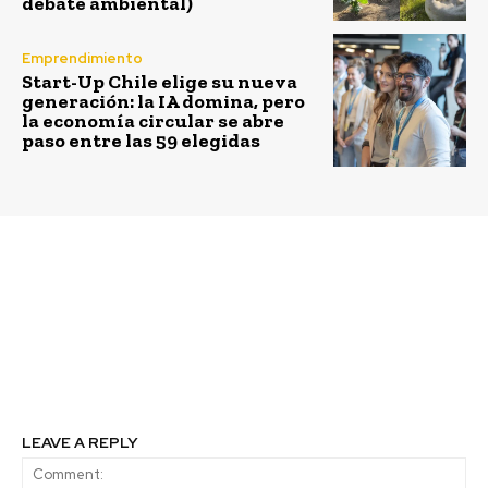
debate ambiental)
Emprendimiento
Start-Up Chile elige su nueva
generación: la IA domina, pero
la economía circular se abre
paso entre las 59 elegidas
Previous article
Next article
Henkel promueve la
Grupo Saesa logra el 1°
economía circular
lugar como la mejor
premiando innovación
empresa para trabajar
que reutiliza cartuchos
en Chile
de silicona
LEAVE A REPLY