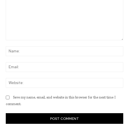
Comment:
Na
Ema
Web
Save my name, email, and website in this browser for the next time I
comment.