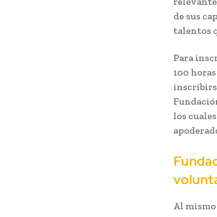
relevante
de sus ca
talentos 
Para insc
100 horas
inscribirs
Fundaci
los cuales
apoderad
Fundac
volunt
Al mismo 