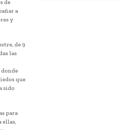
s de
pañar a
res y
stre, de 9
das las
y donde
miedos que
a sido
as para
ellas,