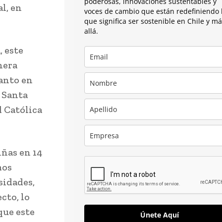
poderosas, innovaciones sustentables y
l, en
voces de cambio que están redefiniendo 
que significa ser sostenible en Chile y m
allá.
, este
nera
tanto en
o Santa
d Católica
iñas en 14
mos
sidades,
cto, lo
que este
Únete Aquí