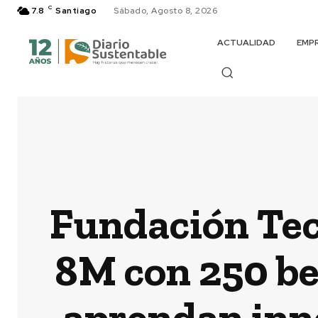
C
7.8
Santiago
Sábado, Agosto 8, 2026
ACTUALIDAD
EMP
Fundación Tech
8M con 250 bec
aprendan inno