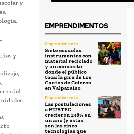
escolar y
es,
ología,
EMPRENDIMENTOS
”
n.
Emprendimiento
Siete escuelas,
iñas y
instrumentos con
material reciclado
y un concierto
donde el público
ndizaje,
toca: la gira de Los
,
Cantos de Colores
en Valparaíso
eres del
Emprendimiento
unidades.
Las postulaciones
a HUBTEC
crecieron 138% en
es
un año (y estas
acto
son las cinco
tecnologías que