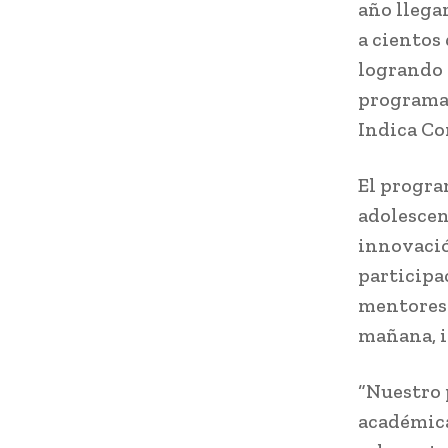
año llegar
a cientos
logrando 
programac
Indica Co
El progra
adolescen
innovació
participa
mentores 
mañana, i
“Nuestro 
académica