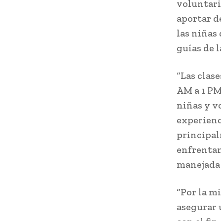
voluntari
aportar d
las niñas
guías de l
“Las clas
AM a 1 PM
niñas y vo
experienc
principal
enfrentan
manejada 
“Por la m
asegurar 