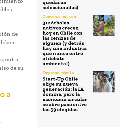
ecimiento
quedaron
seleccionadas)
ables
Conversamos con
312 árboles
nativos crecen
hoy en Chile con
ción de
las cenizas de
 deben
alguien (y detrás
hay una industria
que nunca entró
al debate
s, entre
ambiental)
miso de su
Emprendimiento
Start-Up Chile
elige su nueva
generación: la IA
o a
domina, pero la
economía circular
se abre paso entre
las 59 elegidas
a