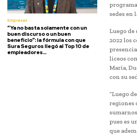
programac
sedes en 
Empresas
“Ya no basta solamente con un
Luego de d
buen discurso o un buen
2022 los 
beneficio”: la fórmula con que
Sura Seguros llegó al Top 10 de
presencia
empleadores...
liceos co
María, Du
con su se
“Luego de
regiones 
sumarnos 
pues es u
que ademá