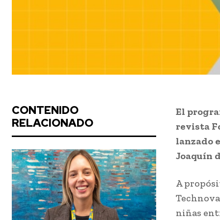
CONTENIDO
El progra
RELACIONADO
revista F
lanzado e
Joaquín d
A propósi
Technovat
niñas entr