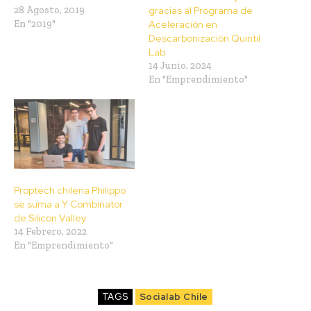
28 Agosto, 2019
gracias al Programa de
En "2019"
Aceleración en
Descarbonización Quintil
Lab
14 Junio, 2024
En "Emprendimiento"
Proptech chilena Philippo
se suma a Y Combinator
de Silicon Valley
14 Febrero, 2022
En "Emprendimiento"
TAGS
Socialab Chile