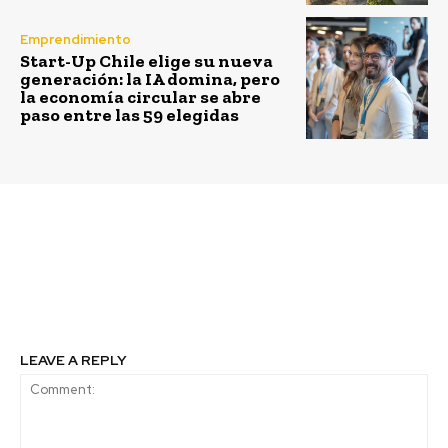
Emprendimiento
Start-Up Chile elige su nueva
generación: la IA domina, pero
la economía circular se abre
paso entre las 59 elegidas
Previous article
Next article
¿Estamos repensando la
Las mujeres ganan
movilidad urbana?
espacio, pero ¿a qué
costo?
LEAVE A REPLY