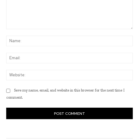
Comment:
Na
Ema
Web
Save my name, email, and website in this browser for the next time I
comment.