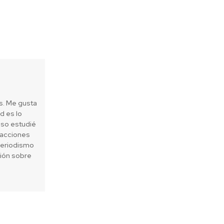
es. Me gusta
d es lo
eso estudié
 acciones
periodismo
sión sobre