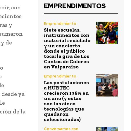
EMPRENDIMENTOS
cir, con
ecientes
Emprendimiento
ras y
Siete escuelas,
e sumaron
instrumentos con
material reciclado
 y de
y un concierto
donde el público
toca: la gira de Los
Cantos de Colores
en Valparaíso
go
e
Emprendimiento
Las postulaciones
de
a HUBTEC
crecieron 138% en
 desde ya
un año (y estas
le
son las cinco
tecnologías que
ción de la
quedaron
seleccionadas)
Conversamos con