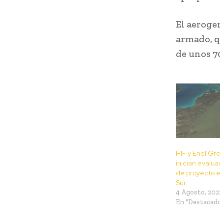
El aeroge
armado, q
de unos 7
HIF y Enel Gr
inician evalu
de proyecto e
Sur
4 Agosto, 202
En "Destacad