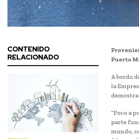
CONTENIDO
Provenien
RELACIONADO
Puerto M
A bordo d
la Empresa
demostrat
“Poco a p
parte fun
mundo, co