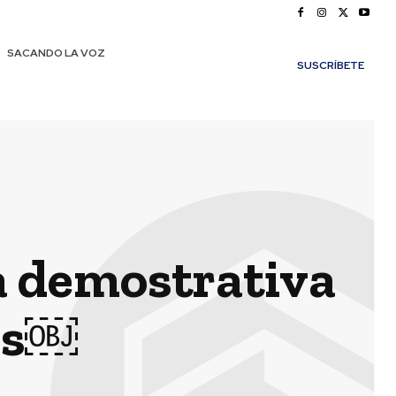
SACANDO LA VOZ
SUSCRÍBETE
ta demostrativa
es￼