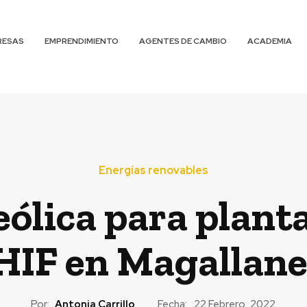
RESAS
EMPRENDIMIENTO
AGENTES DE CAMBIO
ACADEMIA
Energías renovables
eólica para plan
 HIF en Magallan
Por:
Antonia Carrillo
Fecha:
22 Febrero, 2022