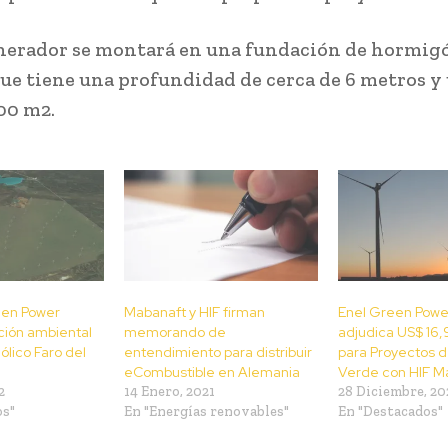
nerador se montará en una fundación de hormig
ue tiene una profundidad de cerca de 6 metros y 
00 m2.
een Power
Mabanaft y HIF firman
Enel Green Power
ación ambiental
memorando de
adjudica US$ 16,
ólico Faro del
entendimiento para distribuir
para Proyectos 
eCombustible en Alemania
Verde con HIF M
2
14 Enero, 2021
28 Diciembre, 20
os"
En "Energías renovables"
En "Destacados"