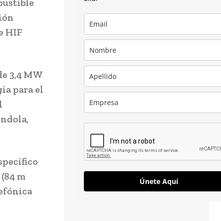
bustible
ción
e HIF
de 3,4 MW
ía para el
l
óndola,
specífico
 (84 m
Únete Aquí
lefónica