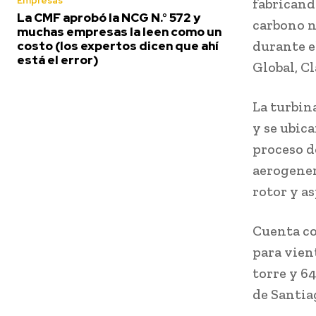
Empresas
fabricand
La CMF aprobó la NCG N.° 572 y
carbono n
muchas empresas la leen como un
durante e
costo (los expertos dicen que ahí
está el error)
Global, C
La turbin
y se ubica
proceso de
aerogener
rotor y as
Cuenta co
para vien
torre y 64
de Santia