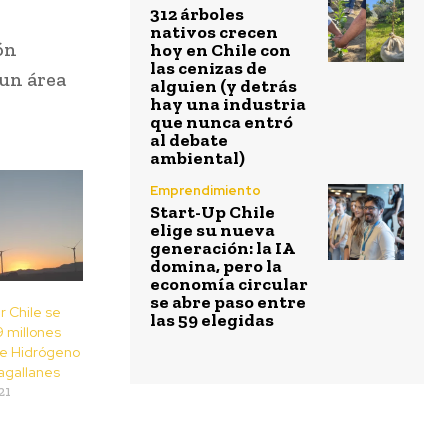
312 árboles
nativos crecen
ón
hoy en Chile con
las cenizas de
un área
alguien (y detrás
hay una industria
que nunca entró
al debate
ambiental)
Emprendimiento
Start-Up Chile
elige su nueva
generación: la IA
domina, pero la
economía circular
se abre paso entre
 Chile se
las 59 elegidas
9 millones
de Hidrógeno
agallanes
21