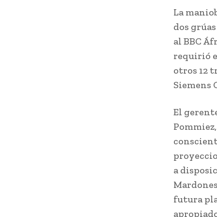
La maniob
dos grúas
al BBC Áf
requirió e
otros 12 
Siemens 
El gerent
Pommiez,
conscient
proyeccio
a disposi
Mardones,
futura pl
apropiado