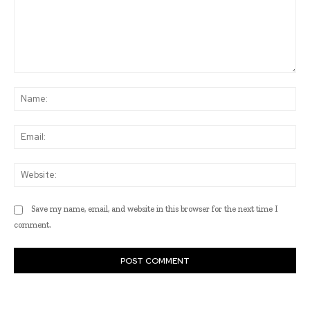
Comment:
Na
Ema
Web
Save my name, email, and website in this browser for the next time I
comment.