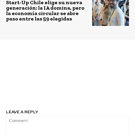
Start-Up Chile elige su nueva
generación: la IA domina, pero
la economía circular se abre
paso entre las 59 elegidas
Previous article
Next article
Enel X presenta la
Proyectan crecimiento
primera
de un 30% en venta de
“Electroestación de
bicicletas eléctricas en
Servicio” de América
2022
Latina exclusiva para
recarga de vehículos
eléctricos
LEAVE A REPLY