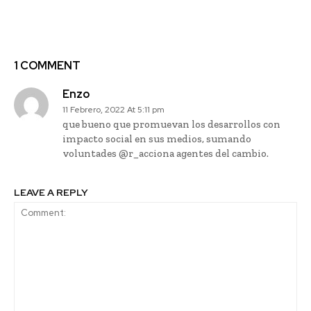
NND Servicios
vegetal a base de lupino
dulce
1 COMMENT
Enzo
11 Febrero, 2022 At 5:11 pm
que bueno que promuevan los desarrollos con
impacto social en sus medios, sumando
voluntades @r_acciona agentes del cambio.
LEAVE A REPLY