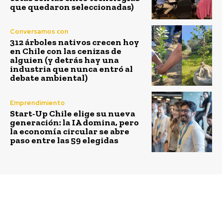
que quedaron seleccionadas)
Conversamos con
312 árboles nativos crecen hoy
en Chile con las cenizas de
alguien (y detrás hay una
industria que nunca entró al
debate ambiental)
Emprendimiento
Start-Up Chile elige su nueva
generación: la IA domina, pero
la economía circular se abre
paso entre las 59 elegidas
Previous article
Next article
Ecofiltros consiguió
Vitagurt PRO, el primer
primer lugar en torneo
sucedáneo de yogurt