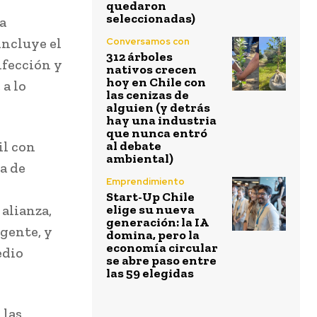
quedaron
seleccionadas)
a
incluye el
Conversamos con
312 árboles
nfección y
nativos crecen
hoy en Chile con
 a lo
las cenizas de
alguien (y detrás
hay una industria
que nunca entró
il con
al debate
ambiental)
a de
Emprendimiento
Start-Up Chile
 alianza,
elige su nueva
generación: la IA
gente, y
domina, pero la
economía circular
edio
se abre paso entre
las 59 elegidas
 las