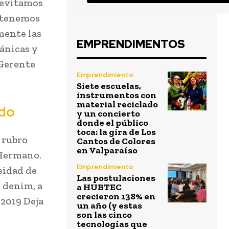
, evitamos
e tenemos
mente las
EMPRENDIMENTOS
ánicas y
 Gerente
Emprendimiento
Siete escuelas,
instrumentos con
material reciclado
ido
y un concierto
donde el público
toca: la gira de Los
 rubro
Cantos de Colores
en Valparaíso
 Hermano.
Emprendimiento
sidad de
Las postulaciones
l denim, a
a HUBTEC
crecieron 138% en
 2019 Deja
un año (y estas
son las cinco
tecnologías que