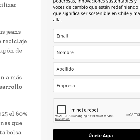
poderosas, innovaciones sustentables y
ilizar
voces de cambio que están redefiniendo 
que significa ser sostenible en Chile y m
allá.
us jeans
 reciclaje
cupón de
en a más
esarrollo
025 el 60%
ones que
ta bolsa.
Únete Aquí