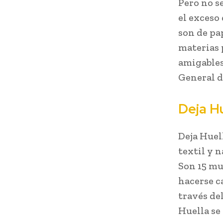
Pero no s
el exceso
son de pa
materias 
amigables
General 
Deja H
Deja Huel
textil y 
Son 15 mu
hacerse ca
través del
Huella se