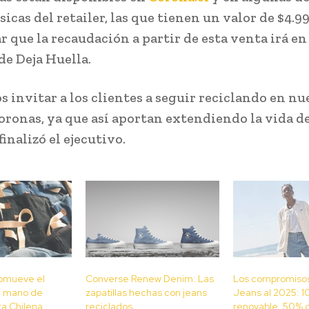
sicas del retailer, las que tienen un valor de $4.9
 que la recaudación a partir de esta venta irá en
de Deja Huella.
 invitar a los clientes a seguir reciclando en nu
oronas, ya que así aportan extendiendo la vida de
finalizó el ejecutivo.
omueve el
Converse Renew Denim: Las
Los compromiso
la mano de
zapatillas hechas con jeans
Jeans al 2025: 
a Chilena
reciclados
renovable, 50% d