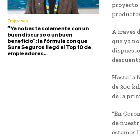
proyecto
productos
Empresas
“Ya no basta solamente con un
A través d
buen discurso o un buen
que ya no
beneficio”: la fórmula con que
Sura Seguros llegó al Top 10 de
dispuesto
empleadores...
descuento
Hasta la 
de 300 kil
de la pri
“En Coron
de nuestr
estamos ll