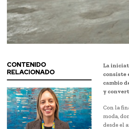
CONTENIDO
La inicia
RELACIONADO
consiste 
cambio de
y convert
Con la fi
moda, don
desde el 