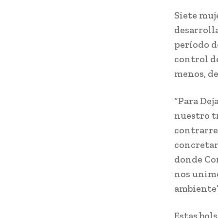
Siete muj
desarroll
período d
control de
menos, de
“Para Dej
nuestro t
contrarre
concretame
donde Cor
nos unimo
ambiente”,
Estas bol