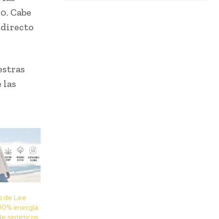
90. Cabe
 directo
estras
 las
s de Lee
100% energía
e sintéticos